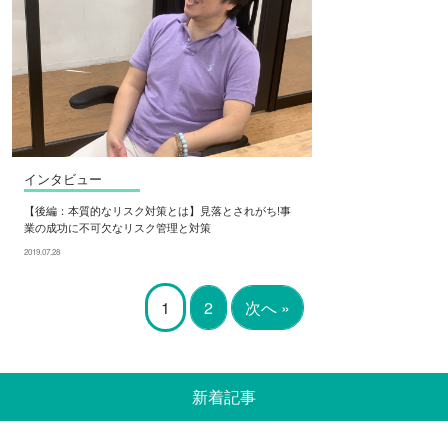
インタビュー
【後編：本質的なリスク対策とは】見落とされがち!事
業の成功に不可欠なリスク管理と対策
2019.07.28
1
2
次へ »
新着記事