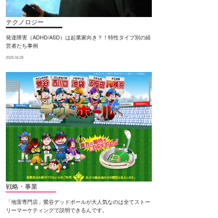
テクノロジー
発達障害（ADHD/ASD）は起業家向き？！特性タイプ別の経
営者たち事例
2025.04.28
戦略・事業
「地雷専門店」鶯谷デッドボールが大人気なのは全てストー
リーマーケティングで説明できるんです。