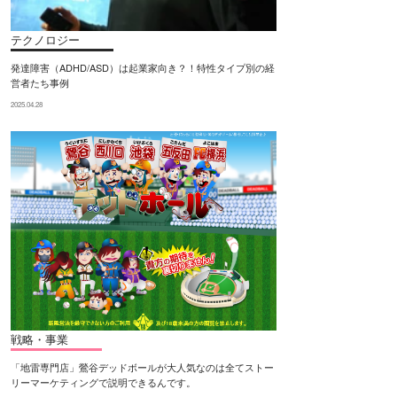
テクノロジー
発達障害（ADHD/ASD）は起業家向き？！特性タイプ別の経
営者たち事例
2025.04.28
戦略・事業
「地雷専門店」鶯谷デッドボールが大人気なのは全てストー
リーマーケティングで説明できるんです。