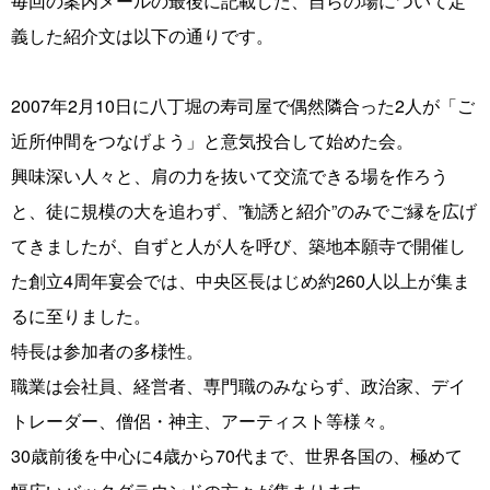
毎回の案内メールの最後に記載した、自らの場について定
義した紹介文は以下の通りです。
2007年2月10日に八丁堀の寿司屋で偶然隣合った2人が「ご
近所仲間をつなげよう」と意気投合して始めた会。
興味深い人々と、肩の力を抜いて交流できる場を作ろう
と、徒に規模の大を追わず、”勧誘と紹介”のみでご縁を広げ
てきましたが、自ずと人が人を呼び、築地本願寺で開催し
た創立4周年宴会では、中央区長はじめ約260人以上が集ま
るに至りました。
特長は参加者の多様性。
職業は会社員、経営者、専門職のみならず、政治家、デイ
トレーダー、僧侶・神主、アーティスト等様々。
30歳前後を中心に4歳から70代まで、世界各国の、極めて