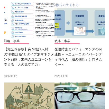
戦略・事業
戦略・事業
【完全保存版】突き抜け人材
発達障害とパフォーマンスの関
の“特性診断”とタイプ別マネジメ
連性～〜ニューロダイバーシテ
ント戦略：未来のユニコーンを
ィ時代の「脳の個性」と向き合
支える「人の見立て力」
う〜～
2025.05.02
2025.04.28