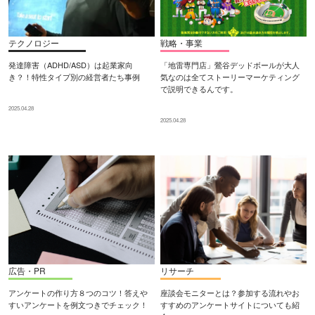
テクノロジー
戦略・事業
発達障害（ADHD/ASD）は起業家向
「地雷専門店」鶯谷デッドボールが大人
き？！特性タイプ別の経営者たち事例
気なのは全てストーリーマーケティング
で説明できるんです。
2025.04.28
2025.04.28
広告・PR
リサーチ
アンケートの作り方８つのコツ！答えや
座談会モニターとは？参加する流れやお
すいアンケートを例文つきでチェック！
すすめのアンケートサイトについても紹