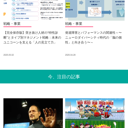
戦略・事業
戦略・事業
【完全保存版】突き抜け人材の“特性診
発達障害とパフォーマンスの関連性～〜
断”とタイプ別マネジメント戦略：未来の
ニューロダイバーシティ時代の「脳の個
ユニコーンを支える「人の見立て力」
性」と向き合う〜～
2025.05.02
2025.04.28
今、注目の記事