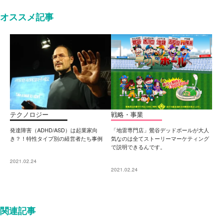
オススメ記事
テクノロジー
戦略・事業
発達障害（ADHD/ASD）は起業家向
「地雷専門店」鶯谷デッドボールが大人
き？！特性タイプ別の経営者たち事例
気なのは全てストーリーマーケティング
で説明できるんです。
2021.02.24
2021.02.24
関連記事