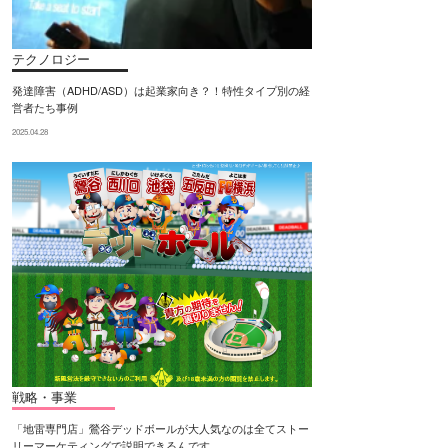
テクノロジー
発達障害（ADHD/ASD）は起業家向き？！特性タイプ別の経
営者たち事例
2025.04.28
戦略・事業
「地雷専門店」鶯谷デッドボールが大人気なのは全てストー
リーマーケティングで説明できるんです。