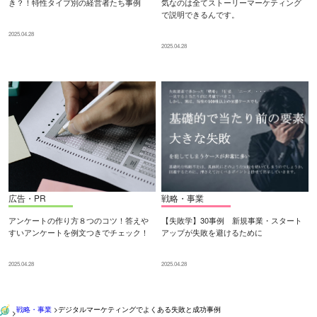
き？！特性タイプ別の経営者たち事例
気なのは全てストーリーマーケティング
で説明できるんです。
2025.04.28
2025.04.28
広告・PR
戦略・事業
アンケートの作り方８つのコツ！答えや
【失敗学】30事例 新規事業・スタート
すいアンケートを例文つきでチェック！
アップが失敗を避けるために
2025.04.28
2025.04.28
戦略・事業
>
デジタルマーケティングでよくある失敗と成功事例
>