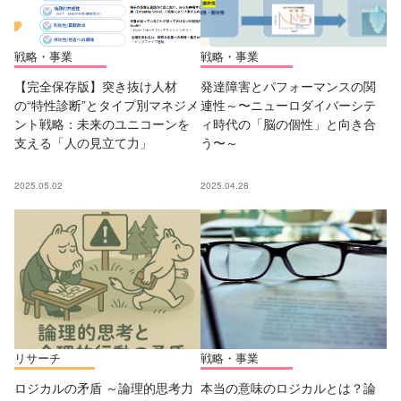
戦略・事業
戦略・事業
【完全保存版】突き抜け人材
発達障害とパフォーマンスの関
の“特性診断”とタイプ別マネジメ
連性～〜ニューロダイバーシテ
ント戦略：未来のユニコーンを
ィ時代の「脳の個性」と向き合
支える「人の見立て力」
う〜～
2025.05.02
2025.04.28
リサーチ
戦略・事業
ロジカルの矛盾 ～論理的思考力
本当の意味のロジカルとは？論