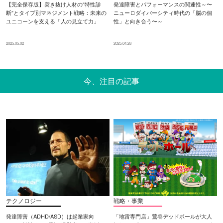
【完全保存版】突き抜け人材の“特性診
発達障害とパフォーマンスの関連性～〜
断”とタイプ別マネジメント戦略：未来の
ニューロダイバーシティ時代の「脳の個
ユニコーンを支える「人の見立て力」
性」と向き合う〜～
2025.05.02
2025.04.28
今、注目の記事
テクノロジー
戦略・事業
発達障害（ADHD/ASD）は起業家向
「地雷専門店」鶯谷デッドボールが大人