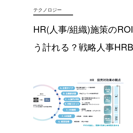
テクノロジー
HR(人事/組織)施策のRO
う計れる？戦略人事HRB