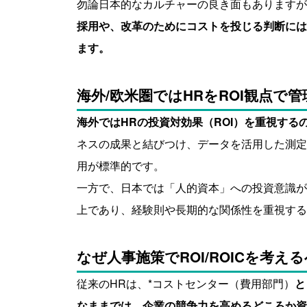
勿論日本的なカルチャーの良き面もありますが
採用や、改革のためにコストを投じる判断には
ます。
海外/欧米圏ではHRをROI観点で
海外ではHRの投資対効果（ROI）を重視する
ネスの成果と結びつけ、データを活用した測定
用が標準的です。
一方で、日本では「人的資本」への投資意識が
上であり、経験則や長期的な関係性を重視する
なぜ人事施策でROI/ROICを考え
従来のHRは、*コストセンター（費用部門）
と
なままでは、企業の競争力を高めるどころか資