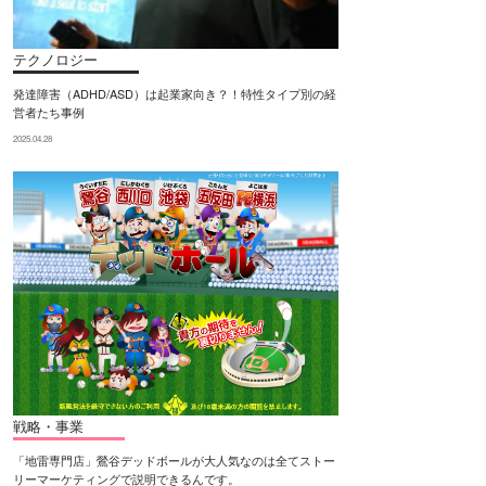
テクノロジー
発達障害（ADHD/ASD）は起業家向き？！特性タイプ別の経
営者たち事例
2025.04.28
戦略・事業
「地雷専門店」鶯谷デッドボールが大人気なのは全てストー
リーマーケティングで説明できるんです。