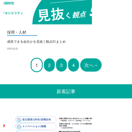
採用・人材
成長できる会社かを見抜く観点31まとめ
2023.02.22
1
2
3
4
次へ »
新着記事