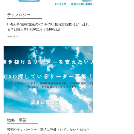
テクノロジー
HR(人事/組織)施策のROI/ROIC(投資対効果)はどう計れ
る？戦略人事HRBPにおけるKPI設計
2024.11.16
戦略・事業
幹部やナンバーツー 適切に評価されていないと思った