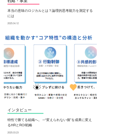
戦略・事業
本当の意味のロジカルとは？論理的思考能力を測定する
には
2025.04.12
インタビュー
特性で勝てる組織へ。 ─“変えられない個”を成果に変え
るHRとROI戦略
2025.03.23