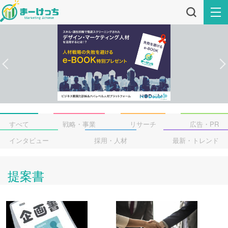
すべて
戦略・事業
リサーチ
広告・PR
インタビュー
採用・人材
最新・トレンド
提案書