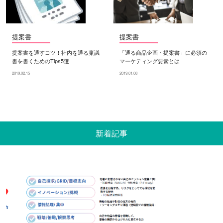
提案書
提案書
提案書を通すコツ！社内を通る稟議
「通る商品企画・提案書」に必須の
書を書くためのTips5選
マーケティング要素とは
2019.02.15
2019.01.08
新着記事