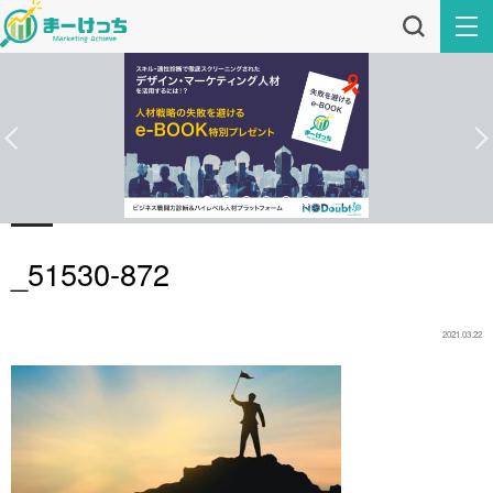
_51530-872
2021.03.22