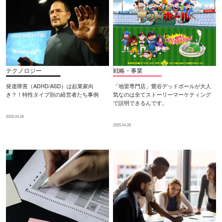
テクノロジー
戦略・事業
発達障害（ADHD/ASD）は起業家向
「地雷専門店」鶯谷デッドボールが大人
き？！特性タイプ別の経営者たち事例
気なのは全てストーリーマーケティング
で説明できるんです。
2025.04.28
2025.04.28