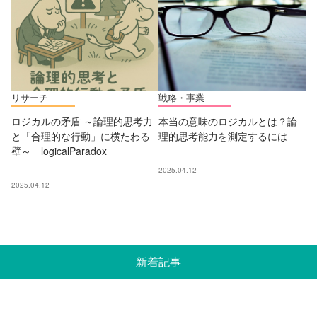
リサーチ
戦略・事業
ロジカルの矛盾 ～論理的思考力
本当の意味のロジカルとは？論
と「合理的な行動」に横たわる
理的思考能力を測定するには
壁～ logicalParadox
2025.04.12
2025.04.12
新着記事