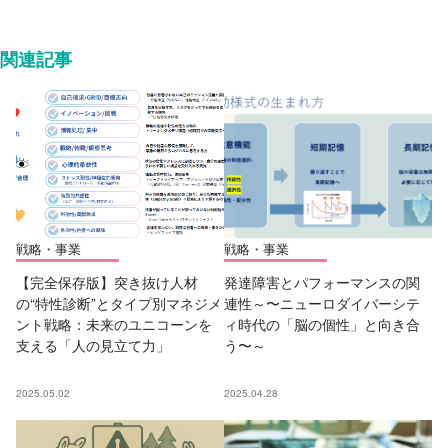
関連記事
戦略・事業
戦略・事業
【完全保存版】突き抜け人材
発達障害とパフォーマンスの関
の“特性診断”とタイプ別マネジメ
連性～〜ニューロダイバーシテ
ント戦略：未来のユニコーンを
ィ時代の「脳の個性」と向き合
支える「人の見立て力」
う〜～
2025.05.02
2025.04.28