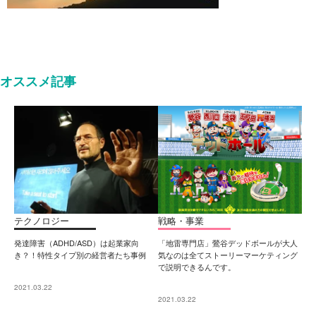
オススメ記事
テクノロジー
戦略・事業
発達障害（ADHD/ASD）は起業家向
「地雷専門店」鶯谷デッドボールが大人
き？！特性タイプ別の経営者たち事例
気なのは全てストーリーマーケティング
で説明できるんです。
2021.03.22
2021.03.22