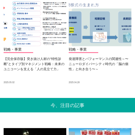
戦略・事業
戦略・事業
【完全保存版】突き抜け人材の“特性診
発達障害とパフォーマンスの関連性～〜
断”とタイプ別マネジメント戦略：未来の
ニューロダイバーシティ時代の「脳の個
ユニコーンを支える「人の見立て力」
性」と向き合う〜～
2025.05.02
2025.04.28
今、注目の記事