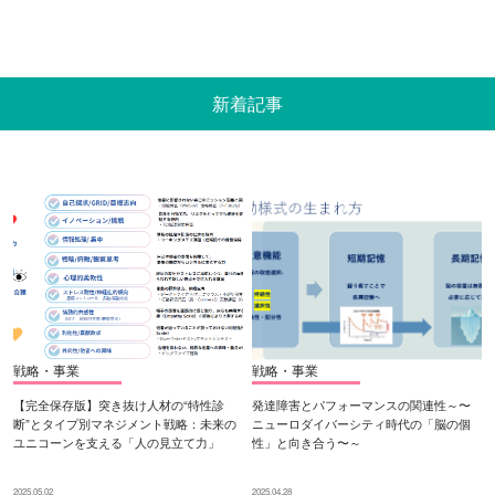
新着記事
戦略・事業
戦略・事業
【完全保存版】突き抜け人材の“特性診
発達障害とパフォーマンスの関連性～〜
断”とタイプ別マネジメント戦略：未来の
ニューロダイバーシティ時代の「脳の個
ユニコーンを支える「人の見立て力」
性」と向き合う〜～
2025.05.02
2025.04.28