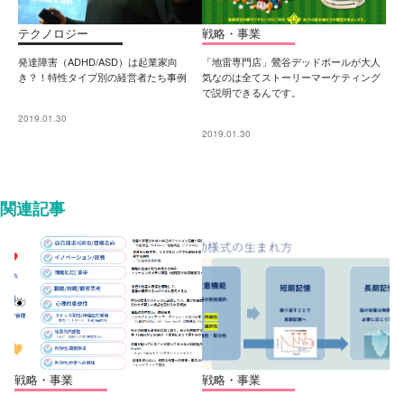
テクノロジー
戦略・事業
発達障害（ADHD/ASD）は起業家向
「地雷専門店」鶯谷デッドボールが大人
き？！特性タイプ別の経営者たち事例
気なのは全てストーリーマーケティング
で説明できるんです。
2019.01.30
2019.01.30
関連記事
戦略・事業
戦略・事業