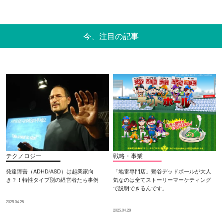
今、注目の記事
テクノロジー
戦略・事業
発達障害（ADHD/ASD）は起業家向
「地雷専門店」鶯谷デッドボールが大人
き？！特性タイプ別の経営者たち事例
気なのは全てストーリーマーケティング
で説明できるんです。
2025.04.28
2025.04.28