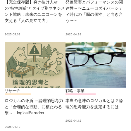
【完全保存版】突き抜け人材
発達障害とパフォーマンスの関
の“特性診断”とタイプ別マネジメ
連性～〜ニューロダイバーシテ
ント戦略：未来のユニコーンを
ィ時代の「脳の個性」と向き合
支える「人の見立て力」
う〜～
2025.05.02
2025.04.28
リサーチ
戦略・事業
ロジカルの矛盾 ～論理的思考力
本当の意味のロジカルとは？論
と「合理的な行動」に横たわる
理的思考能力を測定するには
壁～ logicalParadox
2025.04.12
2025.04.12