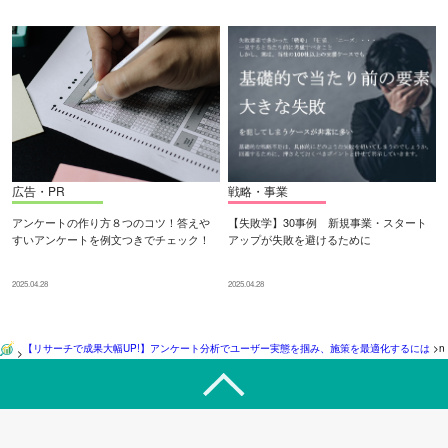
広告・PR
戦略・事業
アンケートの作り方８つのコツ！答えや
【失敗学】30事例 新規事業・スタート
すいアンケートを例文つきでチェック！
アップが失敗を避けるために
2025.04.28
2025.04.28
【リサーチで成果大幅UP!】アンケート分析でユーザー実態を掴み、施策を最適化するには
>
n
>