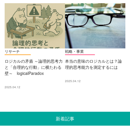
リサーチ
戦略・事業
ロジカルの矛盾 ～論理的思考力
本当の意味のロジカルとは？論
と「合理的な行動」に横たわる
理的思考能力を測定するには
壁～ logicalParadox
2025.04.12
2025.04.12
新着記事