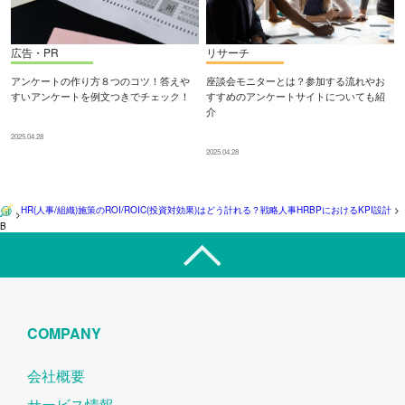
広告・PR
リサーチ
アンケートの作り方８つのコツ！答えや
座談会モニターとは？参加する流れやお
すいアンケートを例文つきでチェック！
すすめのアンケートサイトについても紹
介
2025.04.28
2025.04.28
HR(人事/組織)施策のROI/ROIC(投資対効果)はどう計れる？戦略人事HRBPにおけるKPI設計
>
>
B
COMPANY
会社概要
サービス情報