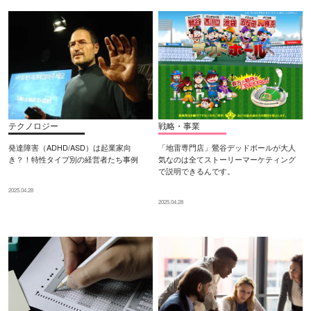
テクノロジー
戦略・事業
発達障害（ADHD/ASD）は起業家向
「地雷専門店」鶯谷デッドボールが大人
き？！特性タイプ別の経営者たち事例
気なのは全てストーリーマーケティング
で説明できるんです。
2025.04.28
2025.04.28