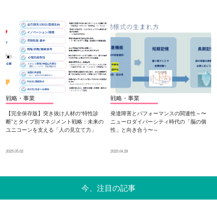
戦略・事業
戦略・事業
【完全保存版】突き抜け人材の“特性診
発達障害とパフォーマンスの関連性～〜
断”とタイプ別マネジメント戦略：未来の
ニューロダイバーシティ時代の「脳の個
ユニコーンを支える「人の見立て力」
性」と向き合う〜～
2025.05.02
2025.04.28
今、注目の記事