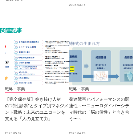
2025.03.16
関連記事
戦略・事業
戦略・事業
【完全保存版】突き抜け人材
発達障害とパフォーマンスの関
の“特性診断”とタイプ別マネジメ
連性～〜ニューロダイバーシテ
ント戦略：未来のユニコーンを
ィ時代の「脳の個性」と向き合
支える「人の見立て力」
う〜～
2025.05.02
2025.04.28