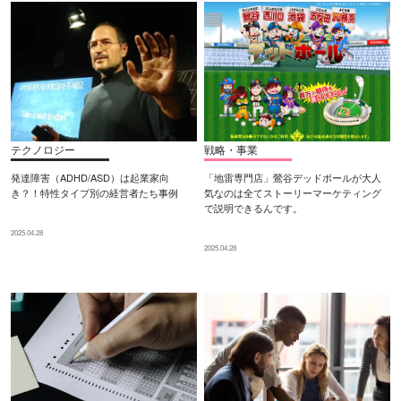
テクノロジー
戦略・事業
発達障害（ADHD/ASD）は起業家向
「地雷専門店」鶯谷デッドボールが大人
き？！特性タイプ別の経営者たち事例
気なのは全てストーリーマーケティング
で説明できるんです。
2025.04.28
2025.04.28