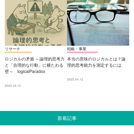
リサーチ
戦略・事業
ロジカルの矛盾 ～論理的思考力
本当の意味のロジカルとは？論
と「合理的な行動」に横たわる
理的思考能力を測定するには
壁～ logicalParadox
2025.04.12
2025.04.12
新着記事