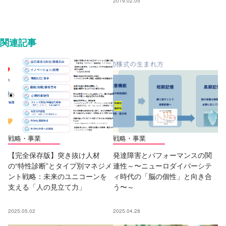
2019.02.05
関連記事
戦略・事業
戦略・事業
【完全保存版】突き抜け人材
発達障害とパフォーマンスの関
の“特性診断”とタイプ別マネジメ
連性～〜ニューロダイバーシテ
ント戦略：未来のユニコーンを
ィ時代の「脳の個性」と向き合
支える「人の見立て力」
う〜～
2025.05.02
2025.04.28