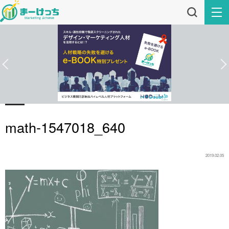
math-1547018_640
2019.02.05