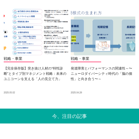
戦略・事業
戦略・事業
【完全保存版】突き抜け人材の“特性診
発達障害とパフォーマンスの関連性～〜
断”とタイプ別マネジメント戦略：未来の
ニューロダイバーシティ時代の「脳の個
ユニコーンを支える「人の見立て力」
性」と向き合う〜～
2025.05.02
2025.04.28
今、注目の記事