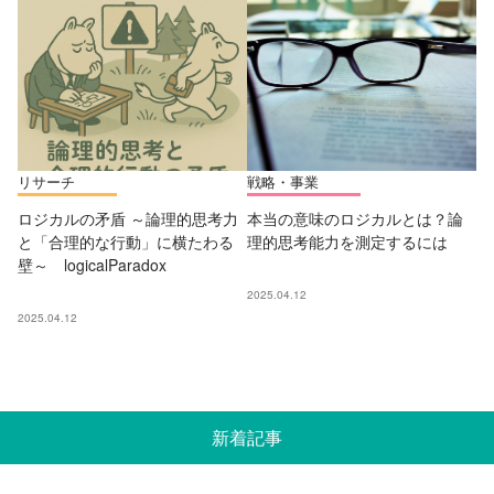
リサーチ
戦略・事業
ロジカルの矛盾 ～論理的思考力
本当の意味のロジカルとは？論
と「合理的な行動」に横たわる
理的思考能力を測定するには
壁～ logicalParadox
2025.04.12
2025.04.12
新着記事