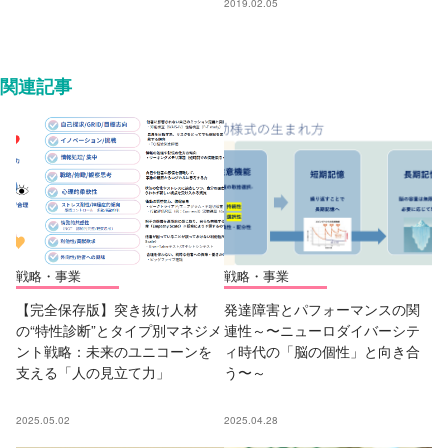
2019.02.05
関連記事
戦略・事業
戦略・事業
【完全保存版】突き抜け人材
発達障害とパフォーマンスの関
の“特性診断”とタイプ別マネジメ
連性～〜ニューロダイバーシテ
ント戦略：未来のユニコーンを
ィ時代の「脳の個性」と向き合
支える「人の見立て力」
う〜～
2025.05.02
2025.04.28