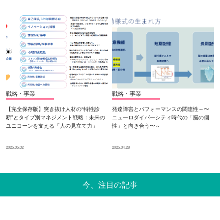
戦略・事業
戦略・事業
【完全保存版】突き抜け人材の“特性診
発達障害とパフォーマンスの関連性～〜
断”とタイプ別マネジメント戦略：未来の
ニューロダイバーシティ時代の「脳の個
ユニコーンを支える「人の見立て力」
性」と向き合う〜～
2025.05.02
2025.04.28
今、注目の記事