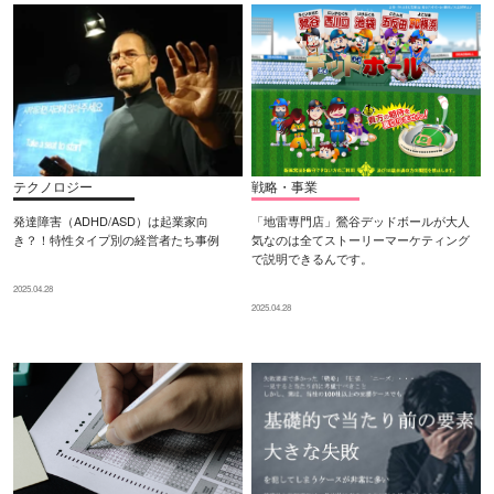
テクノロジー
戦略・事業
発達障害（ADHD/ASD）は起業家向
「地雷専門店」鶯谷デッドボールが大人
き？！特性タイプ別の経営者たち事例
気なのは全てストーリーマーケティング
で説明できるんです。
2025.04.28
2025.04.28