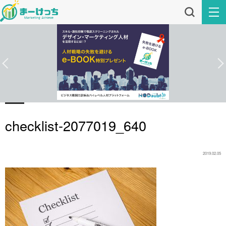
checklist-2077019_640
2019.02.05