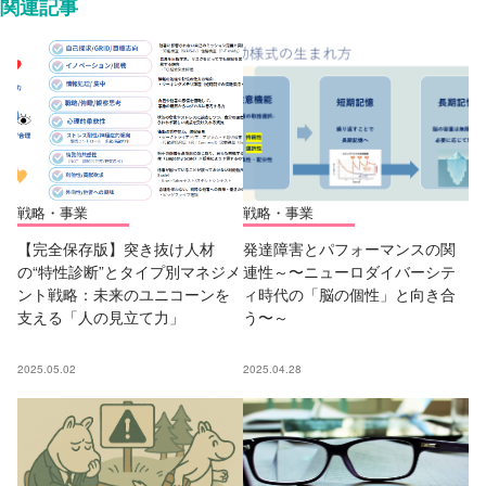
関連記事
戦略・事業
戦略・事業
【完全保存版】突き抜け人材
発達障害とパフォーマンスの関
の“特性診断”とタイプ別マネジメ
連性～〜ニューロダイバーシテ
ント戦略：未来のユニコーンを
ィ時代の「脳の個性」と向き合
支える「人の見立て力」
う〜～
2025.05.02
2025.04.28