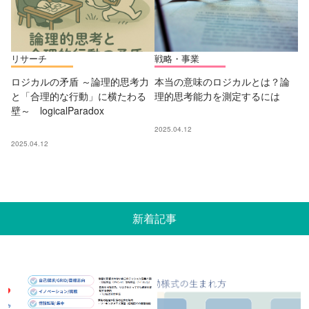
リサーチ
戦略・事業
ロジカルの矛盾 ～論理的思考力
本当の意味のロジカルとは？論
と「合理的な行動」に横たわる
理的思考能力を測定するには
壁～ logicalParadox
2025.04.12
2025.04.12
新着記事