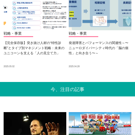
戦略・事業
戦略・事業
【完全保存版】突き抜け人材の“特性診
発達障害とパフォーマンスの関連性～〜
断”とタイプ別マネジメント戦略：未来の
ニューロダイバーシティ時代の「脳の個
ユニコーンを支える「人の見立て力」
性」と向き合う〜～
2025.05.02
2025.04.28
今、注目の記事