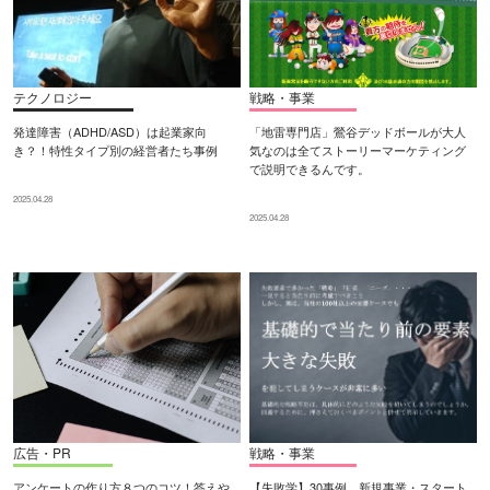
テクノロジー
戦略・事業
発達障害（ADHD/ASD）は起業家向
「地雷専門店」鶯谷デッドボールが大人
き？！特性タイプ別の経営者たち事例
気なのは全てストーリーマーケティング
で説明できるんです。
2025.04.28
2025.04.28
広告・PR
戦略・事業
アンケートの作り方８つのコツ！答えや
【失敗学】30事例 新規事業・スタート