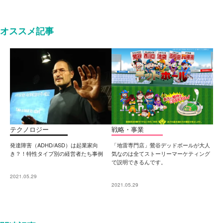
オススメ記事
テクノロジー
戦略・事業
発達障害（ADHD/ASD）は起業家向
「地雷専門店」鶯谷デッドボールが大人
き？！特性タイプ別の経営者たち事例
気なのは全てストーリーマーケティング
で説明できるんです。
2021.05.29
2021.05.29