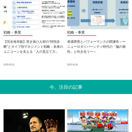
戦略・事業
戦略・事業
【完全保存版】突き抜け人材の“特性診
発達障害とパフォーマンスの関連性～〜
断”とタイプ別マネジメント戦略：未来の
ニューロダイバーシティ時代の「脳の個
ユニコーンを支える「人の見立て力」
性」と向き合う〜～
2025.05.02
2025.04.28
今、注目の記事