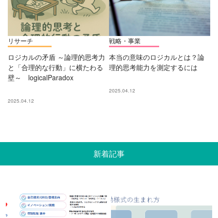
リサーチ
戦略・事業
ロジカルの矛盾 ～論理的思考力
本当の意味のロジカルとは？論
と「合理的な行動」に横たわる
理的思考能力を測定するには
壁～ logicalParadox
2025.04.12
2025.04.12
新着記事