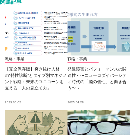
関連記事
戦略・事業
戦略・事業
【完全保存版】突き抜け人材
発達障害とパフォーマンスの関
の“特性診断”とタイプ別マネジメ
連性～〜ニューロダイバーシテ
ント戦略：未来のユニコーンを
ィ時代の「脳の個性」と向き合
支える「人の見立て力」
う〜～
2025.05.02
2025.04.28