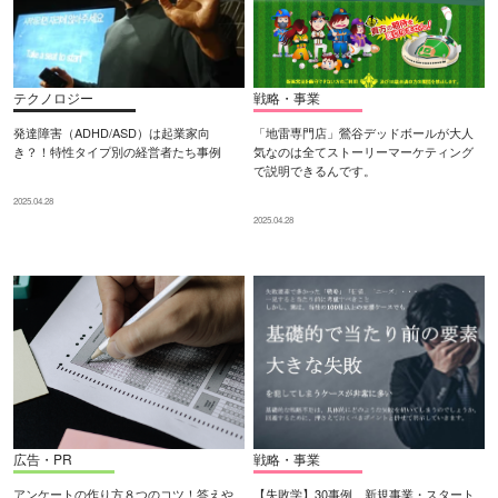
テクノロジー
戦略・事業
発達障害（ADHD/ASD）は起業家向
「地雷専門店」鶯谷デッドボールが大人
き？！特性タイプ別の経営者たち事例
気なのは全てストーリーマーケティング
で説明できるんです。
2025.04.28
2025.04.28
広告・PR
戦略・事業
アンケートの作り方８つのコツ！答えや
【失敗学】30事例 新規事業・スタート