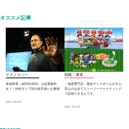
オススメ記事
テクノロジー
戦略・事業
発達障害（ADHD/ASD）は起業家向
「地雷専門店」鶯谷デッドボールが大人
き？！特性タイプ別の経営者たち事例
気なのは全てストーリーマーケティング
で説明できるんです。
2021.05.29
2021.05.29