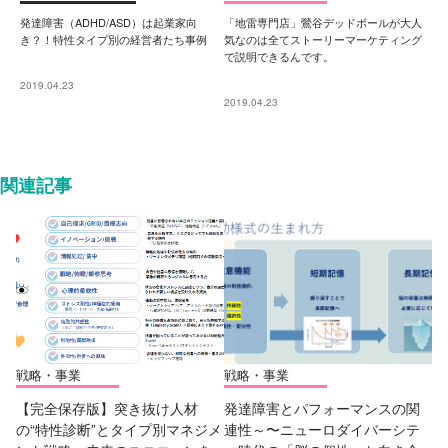
発達障害（ADHD/ASD）は起業家向
「地雷専門店」鶯谷デッドボールが大人
き？！特性タイプ別の経営者たち事例
気なのは全てストーリーマーケティング
で説明できるんです。
2019.04.23
2019.04.23
関連記事
戦略・事業
戦略・事業
【完全保存版】突き抜け人材
発達障害とパフォーマンスの関
の“特性診断”とタイプ別マネジメ
連性～〜ニューロダイバーシテ