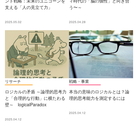
ント戦略：未来のユニコーンを
ィ時代の「脳の個性」と向き合
支える「人の見立て力」
う〜～
2025.05.02
2025.04.28
リサーチ
戦略・事業
ロジカルの矛盾 ～論理的思考力
本当の意味のロジカルとは？論
と「合理的な行動」に横たわる
理的思考能力を測定するには
壁～ logicalParadox
2025.04.12
2025.04.12