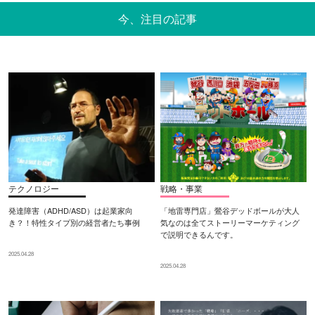
今、注目の記事
テクノロジー
戦略・事業
発達障害（ADHD/ASD）は起業家向
「地雷専門店」鶯谷デッドボールが大人
き？！特性タイプ別の経営者たち事例
気なのは全てストーリーマーケティング
で説明できるんです。
2025.04.28
2025.04.28