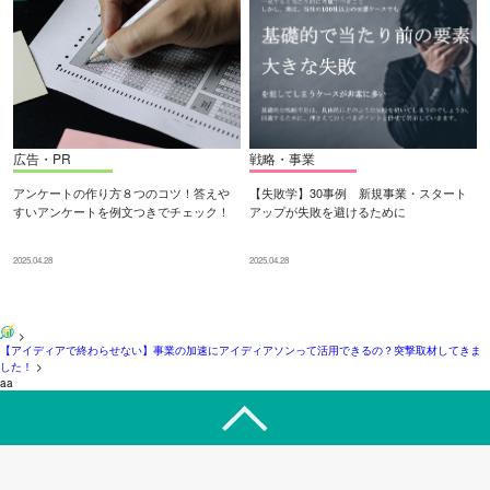
広告・PR
戦略・事業
アンケートの作り方８つのコツ！答えや
【失敗学】30事例 新規事業・スタート
すいアンケートを例文つきでチェック！
アップが失敗を避けるために
2025.04.28
2025.04.28
>
【アイディアで終わらせない】事業の加速にアイディアソンって活用できるの？突撃取材してきま
した！
>
aa