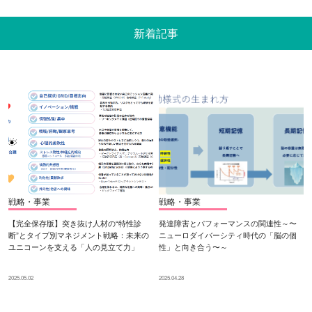
新着記事
戦略・事業
戦略・事業
【完全保存版】突き抜け人材の“特性診
発達障害とパフォーマンスの関連性～〜
断”とタイプ別マネジメント戦略：未来の
ニューロダイバーシティ時代の「脳の個
ユニコーンを支える「人の見立て力」
性」と向き合う〜～
2025.05.02
2025.04.28