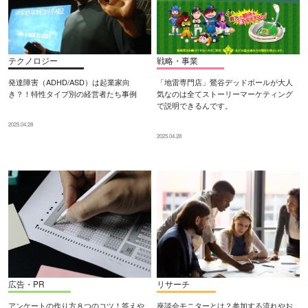
テクノロジー
戦略・事業
発達障害（ADHD/ASD）は起業家向
「地雷専門店」鶯谷デッドボールが大人
き？！特性タイプ別の経営者たち事例
気なのは全てストーリーマーケティング
で説明できるんです。
2025.04.28
2025.04.28
広告・PR
リサーチ
アンケートの作り方８つのコツ！答えや
座談会モニターとは？参加する流れやお