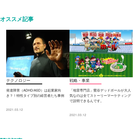
オススメ記事
テクノロジー
戦略・事業
発達障害（ADHD/ASD）は起業家向
「地雷専門店」鶯谷デッドボールが大人
き？！特性タイプ別の経営者たち事例
気なのは全てストーリーマーケティング
で説明できるんです。
2021.03.12
2021.03.12