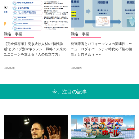
戦略・事業
戦略・事業
【完全保存版】突き抜け人材の“特性診
発達障害とパフォーマンスの関連性～〜
断”とタイプ別マネジメント戦略：未来の
ニューロダイバーシティ時代の「脳の個
ユニコーンを支える「人の見立て力」
性」と向き合う〜～
2025.05.02
2025.04.28
今、注目の記事