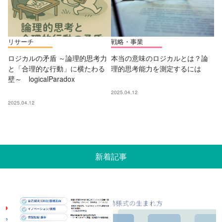
リサーチ
戦略・事業
ロジカルの矛盾 ～論理的思考力
本当の意味のロジカルとは？論
と「合理的な行動」に横たわる
理的思考能力を測定するには
壁～ logicalParadox
2025.04.12
2025.04.12
新着記事