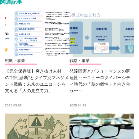
関連記事
戦略・事業
戦略・事業
【完全保存版】突き抜け人材
発達障害とパフォーマンスの関
の“特性診断”とタイプ別マネジメ
連性～〜ニューロダイバーシテ
ント戦略：未来のユニコーンを
ィ時代の「脳の個性」と向き合
支える「人の見立て力」
う〜～
2025.05.02
2025.04.28