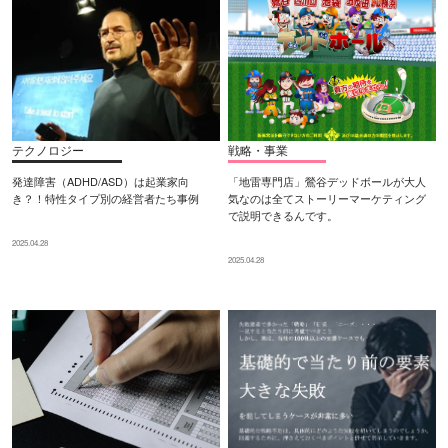
テクノロジー
戦略・事業
発達障害（ADHD/ASD）は起業家向
「地雷専門店」鶯谷デッドボールが大人
き？！特性タイプ別の経営者たち事例
気なのは全てストーリーマーケティング
で説明できるんです。
2025.04.28
2025.04.28