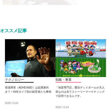
オススメ記事
テクノロジー
戦略・事業
発達障害（ADHD/ASD）は起業家向
「地雷専門店」鶯谷デッドボールが大人
き？！特性タイプ別の経営者たち事例
気なのは全てストーリーマーケティング
で説明できるんです。
2020.10.24
2020.10.24