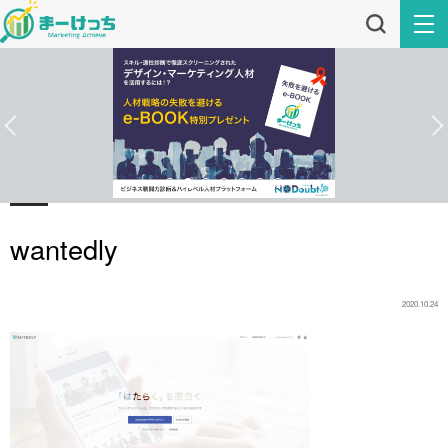
wantedly
2020.10.24