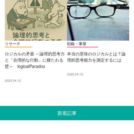
リサーチ
戦略・事業
ロジカルの矛盾 ～論理的思考力
本当の意味のロジカルとは？論
と「合理的な行動」に横たわる
理的思考能力を測定するには
壁～ logicalParadox
2025.04.12
2025.04.12
新着記事