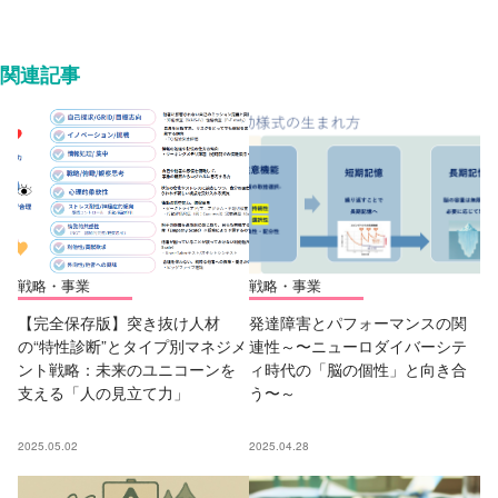
関連記事
戦略・事業
戦略・事業
【完全保存版】突き抜け人材
発達障害とパフォーマンスの関
の“特性診断”とタイプ別マネジメ
連性～〜ニューロダイバーシテ
ント戦略：未来のユニコーンを
ィ時代の「脳の個性」と向き合
支える「人の見立て力」
う〜～
2025.05.02
2025.04.28