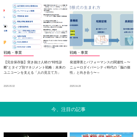
戦略・事業
戦略・事業
【完全保存版】突き抜け人材の“特性診
発達障害とパフォーマンスの関連性～〜
断”とタイプ別マネジメント戦略：未来の
ニューロダイバーシティ時代の「脳の個
ユニコーンを支える「人の見立て力」
性」と向き合う〜～
2025.05.02
2025.04.28
今、注目の記事