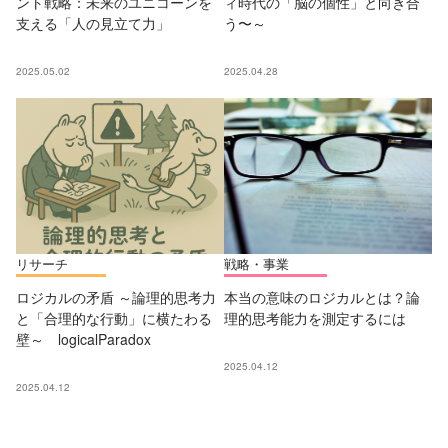
ント戦略：未来のユニコーンを
ィ時代の「脳の個性」と向き合
支える「人の見立て力」
う〜～
2025.05.02
2025.04.28
リサーチ
戦略・事業
ロジカルの矛盾 ～論理的思考力
本当の意味のロジカルとは？論
と「合理的な行動」に横たわる
理的思考能力を測定するには
壁～ logicalParadox
2025.04.12
2025.04.12