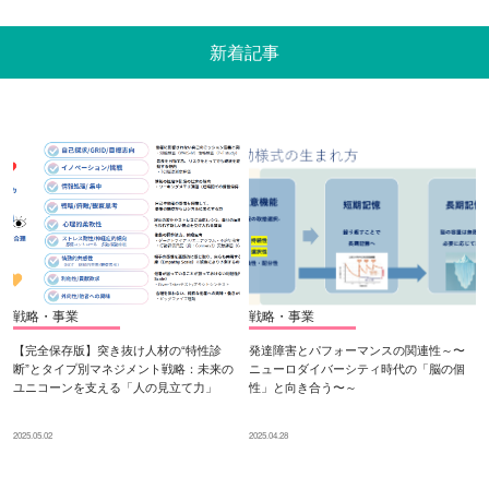
新着記事
戦略・事業
戦略・事業
【完全保存版】突き抜け人材の“特性診
発達障害とパフォーマンスの関連性～〜
断”とタイプ別マネジメント戦略：未来の
ニューロダイバーシティ時代の「脳の個
ユニコーンを支える「人の見立て力」
性」と向き合う〜～
2025.05.02
2025.04.28