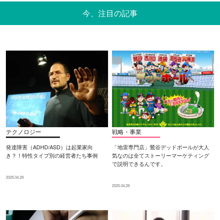
今、注目の記事
テクノロジー
戦略・事業
発達障害（ADHD/ASD）は起業家向
「地雷専門店」鶯谷デッドボールが大人
き？！特性タイプ別の経営者たち事例
気なのは全てストーリーマーケティング
で説明できるんです。
2025.04.28
2025.04.28