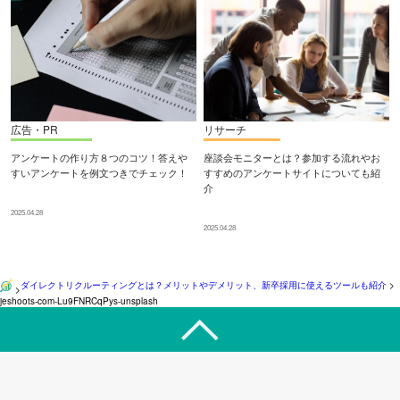
広告・PR
リサーチ
アンケートの作り方８つのコツ！答えや
座談会モニターとは？参加する流れやお
すいアンケートを例文つきでチェック！
すすめのアンケートサイトについても紹
介
2025.04.28
2025.04.28
ダイレクトリクルーティングとは？メリットやデメリット、新卒採用に使えるツールも紹介
>
>
jeshoots-com-Lu9FNRCqPys-unsplash