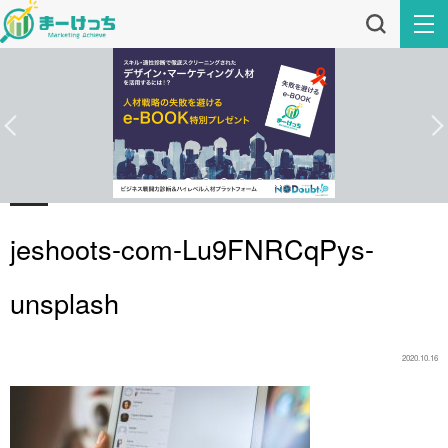
jeshoots-com-Lu9FNRCqPys-
unsplash
2020.10.16