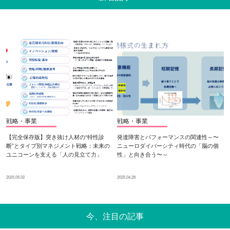
戦略・事業
戦略・事業
【完全保存版】突き抜け人材の“特性診
発達障害とパフォーマンスの関連性～〜
断”とタイプ別マネジメント戦略：未来の
ニューロダイバーシティ時代の「脳の個
ユニコーンを支える「人の見立て力」
性」と向き合う〜～
2025.05.02
2025.04.28
今、注目の記事