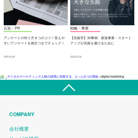
広告・PR
戦略・事業
アンケートの作り方８つのコツ！答えや
【失敗学】30事例 新規事業・スタート
すいアンケートを例文つきでチェック！
アップが失敗を避けるために
2025.04.28
2025.04.28
デジタルマーケティング人材の採用に失敗する、たった2つの理由
>
digital-marketing
>
COMPANY
会社概要