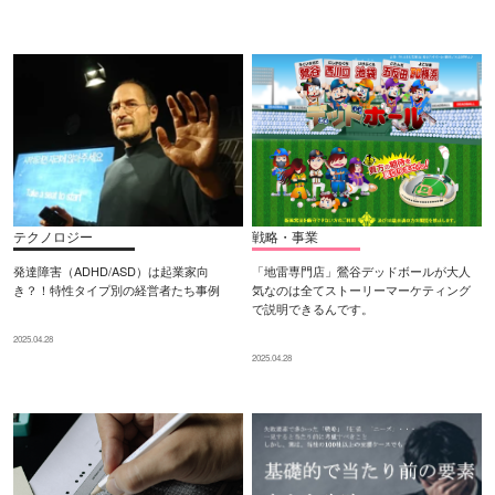
テクノロジー
戦略・事業
発達障害（ADHD/ASD）は起業家向
「地雷専門店」鶯谷デッドボールが大人
き？！特性タイプ別の経営者たち事例
気なのは全てストーリーマーケティング
で説明できるんです。
2025.04.28
2025.04.28