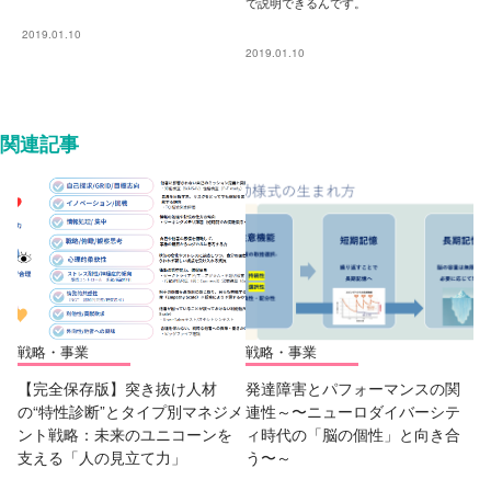
で説明できるんです。
2019.01.10
2019.01.10
関連記事
戦略・事業
戦略・事業
【完全保存版】突き抜け人材
発達障害とパフォーマンスの関
の“特性診断”とタイプ別マネジメ
連性～〜ニューロダイバーシテ
ント戦略：未来のユニコーンを
ィ時代の「脳の個性」と向き合
支える「人の見立て力」
う〜～