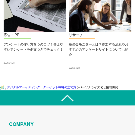
広告・PR
リサーチ
アンケートの作り方８つのコツ！答えや
座談会モニターとは？参加する流れやお
すいアンケートを例文つきでチェック！
すすめのアンケートサイトについても紹
介
2025.04.28
2025.04.28
デジタルマーケティング ターゲット戦略の立て方
>
パーソナライズ化と情報爆発
>
COMPANY