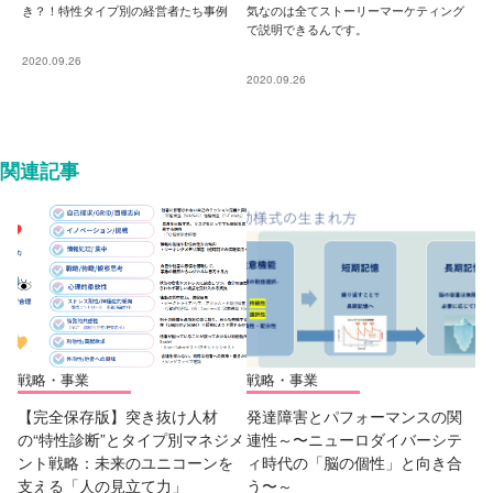
き？！特性タイプ別の経営者たち事例
気なのは全てストーリーマーケティング
で説明できるんです。
2020.09.26
2020.09.26
関連記事
戦略・事業
戦略・事業
【完全保存版】突き抜け人材
発達障害とパフォーマンスの関
の“特性診断”とタイプ別マネジメ
連性～〜ニューロダイバーシテ
ント戦略：未来のユニコーンを
ィ時代の「脳の個性」と向き合
支える「人の見立て力」
う〜～