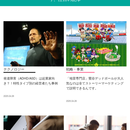
テクノロジー
戦略・事業
発達障害（ADHD/ASD）は起業家向
「地雷専門店」鶯谷デッドボールが大人
き？！特性タイプ別の経営者たち事例
気なのは全てストーリーマーケティング
で説明できるんです。
2025.04.28
2025.04.28