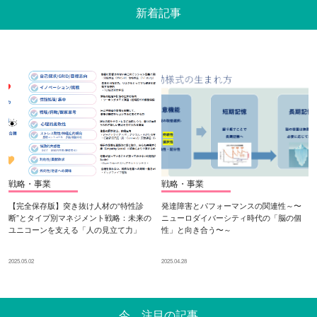
新着記事
戦略・事業
戦略・事業
【完全保存版】突き抜け人材の“特性診
発達障害とパフォーマンスの関連性～〜
断”とタイプ別マネジメント戦略：未来の
ニューロダイバーシティ時代の「脳の個
ユニコーンを支える「人の見立て力」
性」と向き合う〜～
2025.05.02
2025.04.28
今、注目の記事