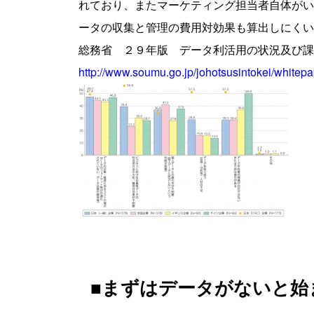
れており、またマーケティング担当者自体がい
ータの収集と管理の費用対効果も算出しにくい
総務省 ２９年版 データ利活用の状況及び課
http://www.soumu.go.jp/johotsusintokei/whitep
■まずはデータがないと始