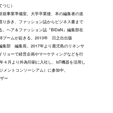
てつじ）
新規事業準備室。大学卒業後、本の編集者の道
渡り歩き、
ファッション誌からビジネス書まで
る。ヘア＆
ファッション誌『
BiDaN
』編集部在
師ブームが起きる。
2013
年 日之出出版
編集部 編集長。
2017
年より鹿児島のリネンサ
イリョーで経営企画やマーケティングなどを行
年４月より外為印刷に入社し、
IoT
機器を活用し
ジメントコンソーシアム）に参加中。
ザー