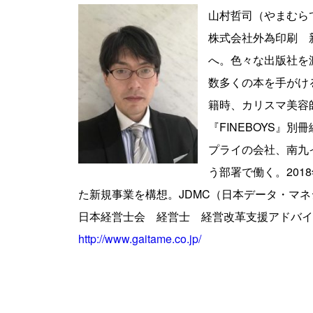
山村哲司（やまむら
株式会社外為印刷 
へ。
色々な出版社を
数多くの本を手がけ
籍時、
カリスマ美容
『
FINEBOYS
』別冊
プライの会社、
南九
う部署で働く。
2018
た新規
事業を構想。
JDMC
（日本データ・
マネ
日本経営士会 経営士 経営改革支援アドバイ
http://www.gaitame.co.jp/