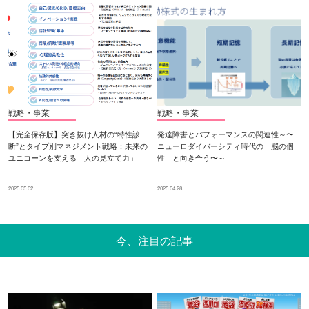
戦略・事業
戦略・事業
【完全保存版】突き抜け人材の“特性診
発達障害とパフォーマンスの関連性～〜
断”とタイプ別マネジメント戦略：未来の
ニューロダイバーシティ時代の「脳の個
ユニコーンを支える「人の見立て力」
性」と向き合う〜～
2025.05.02
2025.04.28
今、注目の記事