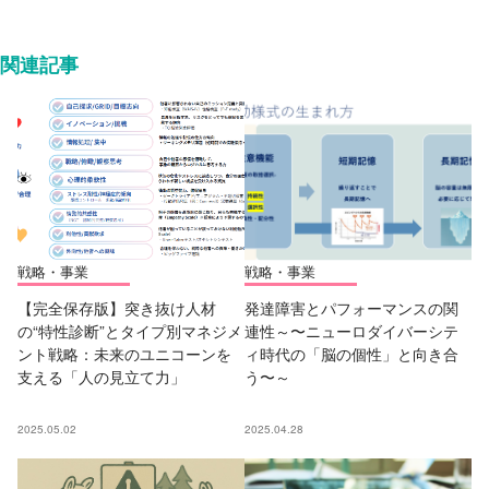
関連記事
戦略・事業
戦略・事業
【完全保存版】突き抜け人材
発達障害とパフォーマンスの関
の“特性診断”とタイプ別マネジメ
連性～〜ニューロダイバーシテ
ント戦略：未来のユニコーンを
ィ時代の「脳の個性」と向き合
支える「人の見立て力」
う〜～
2025.05.02
2025.04.28