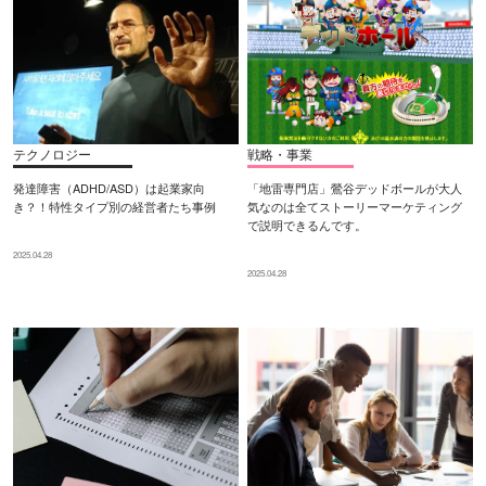
テクノロジー
戦略・事業
発達障害（ADHD/ASD）は起業家向
「地雷専門店」鶯谷デッドボールが大人
き？！特性タイプ別の経営者たち事例
気なのは全てストーリーマーケティング
で説明できるんです。
2025.04.28
2025.04.28