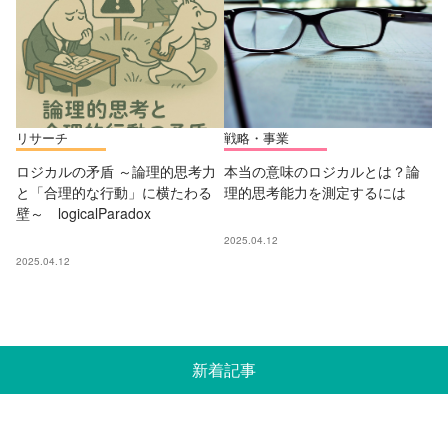
リサーチ
戦略・事業
ロジカルの矛盾 ～論理的思考力
本当の意味のロジカルとは？論
と「合理的な行動」に横たわる
理的思考能力を測定するには
壁～ logicalParadox
2025.04.12
2025.04.12
新着記事