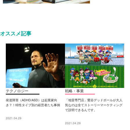
オススメ記事
テクノロジー
戦略・事業
発達障害（ADHD/ASD）は起業家向
「地雷専門店」鶯谷デッドボールが大人
き？！特性タイプ別の経営者たち事例
気なのは全てストーリーマーケティング
で説明できるんです。
2021.04.29
2021.04.29