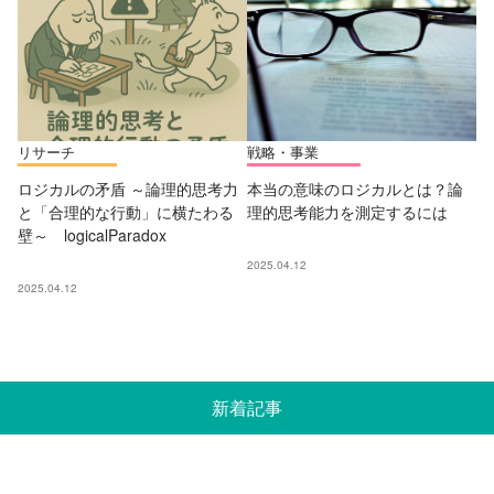
リサーチ
戦略・事業
ロジカルの矛盾 ～論理的思考力
本当の意味のロジカルとは？論
と「合理的な行動」に横たわる
理的思考能力を測定するには
壁～ logicalParadox
2025.04.12
2025.04.12
新着記事