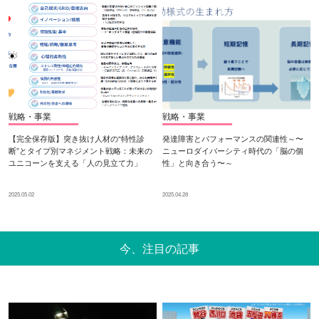
戦略・事業
戦略・事業
【完全保存版】突き抜け人材の“特性診
発達障害とパフォーマンスの関連性～〜
断”とタイプ別マネジメント戦略：未来の
ニューロダイバーシティ時代の「脳の個
ユニコーンを支える「人の見立て力」
性」と向き合う〜～
2025.05.02
2025.04.28
今、注目の記事