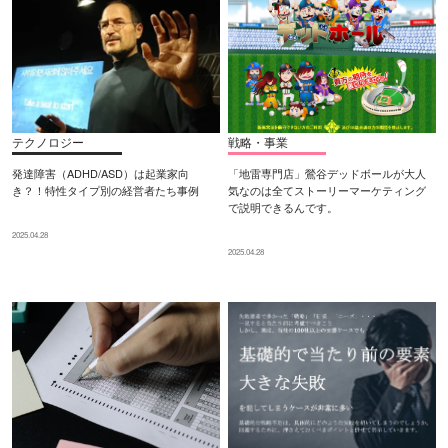
テクノロジー
戦略・事業
発達障害（ADHD/ASD）は起業家向
「地雷専門店」鶯谷デッドボールが大人
き？！特性タイプ別の経営者たち事例
気なのは全てストーリーマーケティング
で説明できるんです。
2025.04.28
2025.04.28