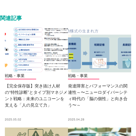
関連記事
戦略・事業
戦略・事業
【完全保存版】突き抜け人材
発達障害とパフォーマンスの関
の“特性診断”とタイプ別マネジメ
連性～〜ニューロダイバーシテ
ント戦略：未来のユニコーンを
ィ時代の「脳の個性」と向き合
支える「人の見立て力」
う〜～
2025.05.02
2025.04.28