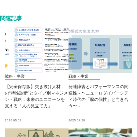
関連記事
戦略・事業
戦略・事業
【完全保存版】突き抜け人材
発達障害とパフォーマンスの関
の“特性診断”とタイプ別マネジメ
連性～〜ニューロダイバーシテ
ント戦略：未来のユニコーンを
ィ時代の「脳の個性」と向き合
支える「人の見立て力」
う〜～
2025.05.02
2025.04.28