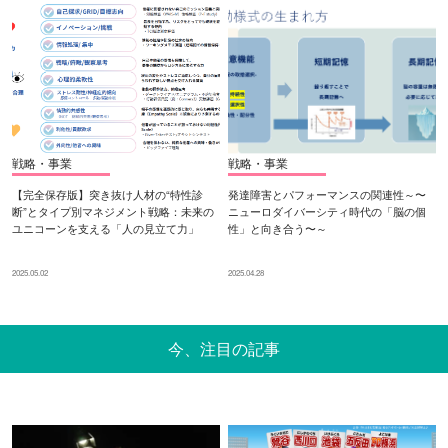
戦略・事業
戦略・事業
【完全保存版】突き抜け人材の“特性診
発達障害とパフォーマンスの関連性～〜
断”とタイプ別マネジメント戦略：未来の
ニューロダイバーシティ時代の「脳の個
ユニコーンを支える「人の見立て力」
性」と向き合う〜～
2025.05.02
2025.04.28
今、注目の記事