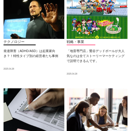
テクノロジー
戦略・事業
発達障害（ADHD/ASD）は起業家向
「地雷専門店」鶯谷デッドボールが大人
き？！特性タイプ別の経営者たち事例
気なのは全てストーリーマーケティング
で説明できるんです。
2025.04.28
2025.04.28