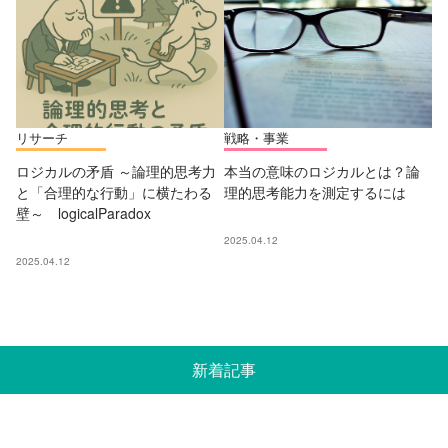
リサーチ
戦略・事業
ロジカルの矛盾 ～論理的思考力
本当の意味のロジカルとは？論
と「合理的な行動」に横たわる
理的思考能力を測定するには
壁～ logicalParadox
2025.04.12
2025.04.12
新着記事