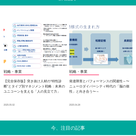
戦略・事業
戦略・事業
【完全保存版】突き抜け人材の“特性診
発達障害とパフォーマンスの関連性～〜
断”とタイプ別マネジメント戦略：未来の
ニューロダイバーシティ時代の「脳の個
ユニコーンを支える「人の見立て力」
性」と向き合う〜～
2025.05.02
2025.04.28
今、注目の記事