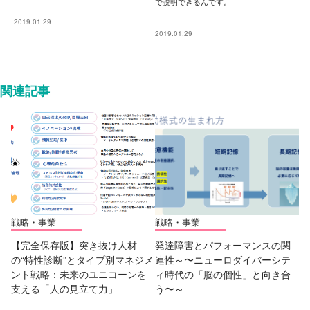
で説明できるんです。
2019.01.29
2019.01.29
関連記事
戦略・事業
戦略・事業
【完全保存版】突き抜け人材
発達障害とパフォーマンスの関
の“特性診断”とタイプ別マネジメ
連性～〜ニューロダイバーシテ
ント戦略：未来のユニコーンを
ィ時代の「脳の個性」と向き合
支える「人の見立て力」
う〜～