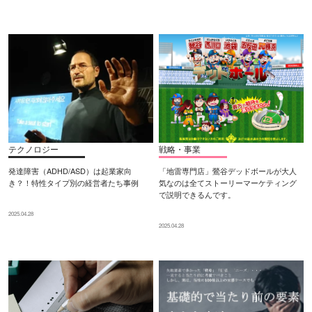
テクノロジー
戦略・事業
発達障害（ADHD/ASD）は起業家向
「地雷専門店」鶯谷デッドボールが大人
き？！特性タイプ別の経営者たち事例
気なのは全てストーリーマーケティング
で説明できるんです。
2025.04.28
2025.04.28