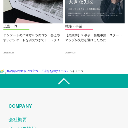
広告・PR
戦略・事業
アンケートの作り方８つのコツ！答えや
【失敗学】30事例 新規事業・スタート
すいアンケートを例文つきでチェック！
アップが失敗を避けるために
2025.04.28
2025.04.28
商品開発や販促に役立つ、「流行を読むチカラ」
>
イメージ
>
COMPANY
会社概要