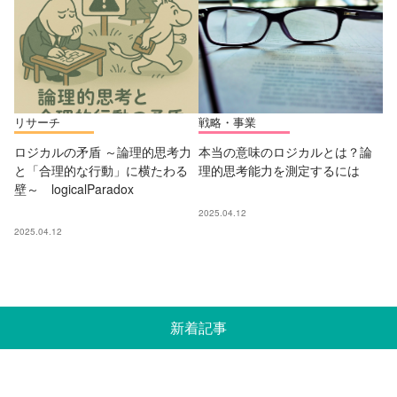
リサーチ
戦略・事業
ロジカルの矛盾 ～論理的思考力
本当の意味のロジカルとは？論
と「合理的な行動」に横たわる
理的思考能力を測定するには
壁～ logicalParadox
2025.04.12
2025.04.12
新着記事