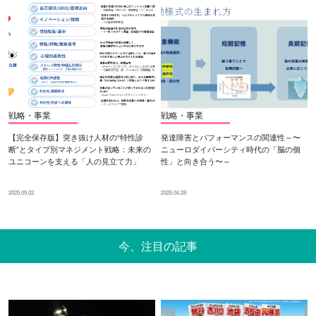
戦略・事業
戦略・事業
【完全保存版】突き抜け人材の“特性診
発達障害とパフォーマンスの関連性～〜
断”とタイプ別マネジメント戦略：未来の
ニューロダイバーシティ時代の「脳の個
ユニコーンを支える「人の見立て力」
性」と向き合う〜～
2025.05.02
2025.04.28
今、注目の記事