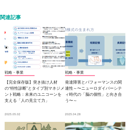
関連記事
戦略・事業
戦略・事業
【完全保存版】突き抜け人材
発達障害とパフォーマンスの関
の“特性診断”とタイプ別マネジメ
連性～〜ニューロダイバーシテ
ント戦略：未来のユニコーンを
ィ時代の「脳の個性」と向き合
支える「人の見立て力」
う〜～
2025.05.02
2025.04.28