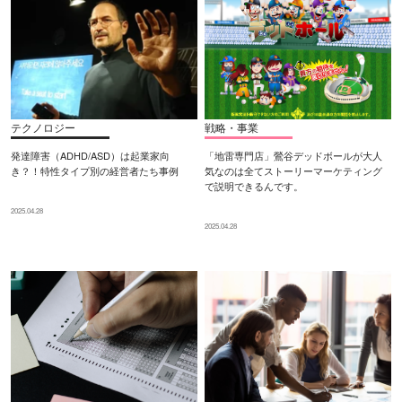
テクノロジー
戦略・事業
発達障害（ADHD/ASD）は起業家向
「地雷専門店」鶯谷デッドボールが大人
き？！特性タイプ別の経営者たち事例
気なのは全てストーリーマーケティング
で説明できるんです。
2025.04.28
2025.04.28