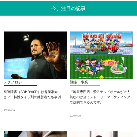
今、注目の記事
テクノロジー
戦略・事業
発達障害（ADHD/ASD）は起業家向
「地雷専門店」鶯谷デッドボールが大人
き？！特性タイプ別の経営者たち事例
気なのは全てストーリーマーケティング
で説明できるんです。
2025.04.28
2025.04.28