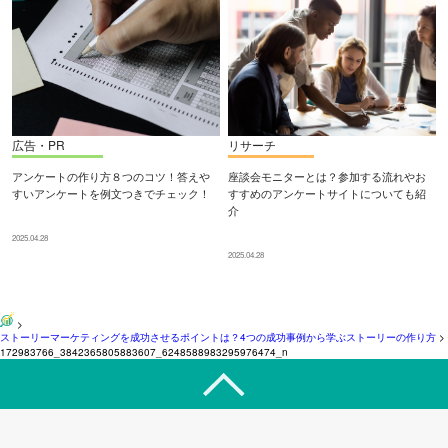
広告・PR
リサーチ
アンケートの作り方８つのコツ！答えや
座談会モニターとは？参加する流れやお
すいアンケートを例文つきでチェック！
すすめのアンケートサイトについても紹
介
2025.04.28
2025.04.28
>
ストーリーマーケティングを成功させるポイントは？4つの成功事例から学ぶストーリーの作り方
>
172983766_3842365805883607_6248588983295976474_n