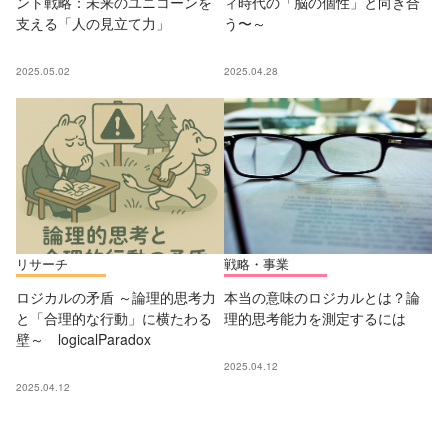
ント戦略：未来のユニコーンを
ィ時代の「脳の個性」と向き合
支える「人の見立て力」
う〜～
2025.05.02
2025.04.28
リサーチ
戦略・事業
ロジカルの矛盾 ～論理的思考力
本当の意味のロジカルとは？論
と「合理的な行動」に横たわる
理的思考能力を測定するには
壁～ logicalParadox
2025.04.12
2025.04.12