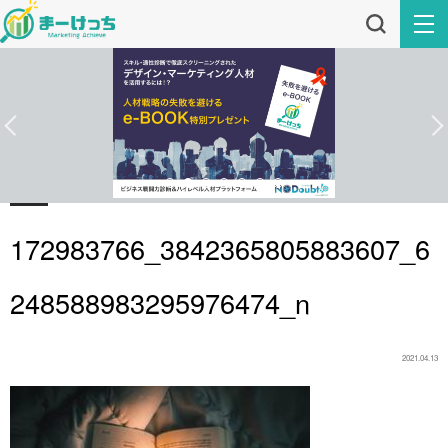
172983766_3842365805883607_6
248588983295976474_n
2021.04.13