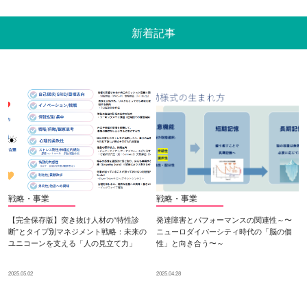
新着記事
戦略・事業
戦略・事業
【完全保存版】突き抜け人材の“特性診
発達障害とパフォーマンスの関連性～〜
断”とタイプ別マネジメント戦略：未来の
ニューロダイバーシティ時代の「脳の個
ユニコーンを支える「人の見立て力」
性」と向き合う〜～
2025.05.02
2025.04.28