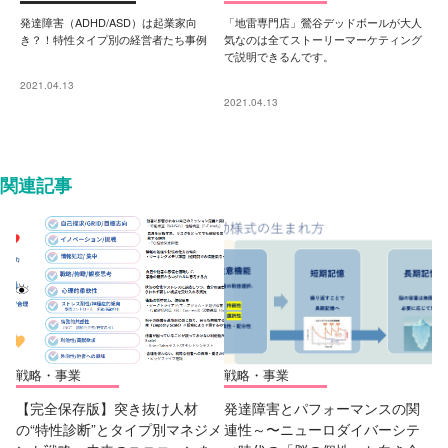
発達障害（ADHD/ASD）は起業家向
「地雷専門店」鶯谷デッドボールが大人
き？！特性タイプ別の経営者たち事例
気なのは全てストーリーマーケティング
で説明できるんです。
2021.04.13
2021.04.13
関連記事
戦略・事業
戦略・事業
【完全保存版】突き抜け人材
発達障害とパフォーマンスの関
の“特性診断”とタイプ別マネジメ
連性～〜ニューロダイバーシテ