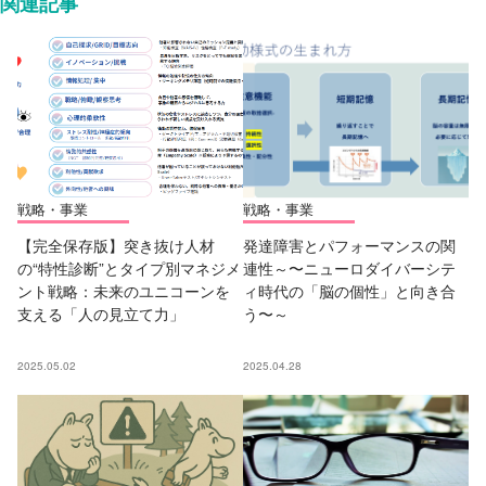
関連記事
戦略・事業
戦略・事業
【完全保存版】突き抜け人材
発達障害とパフォーマンスの関
の“特性診断”とタイプ別マネジメ
連性～〜ニューロダイバーシテ
ント戦略：未来のユニコーンを
ィ時代の「脳の個性」と向き合
支える「人の見立て力」
う〜～
2025.05.02
2025.04.28