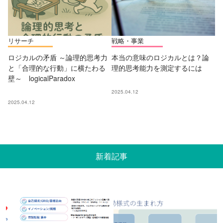
リサーチ
戦略・事業
ロジカルの矛盾 ～論理的思考力
本当の意味のロジカルとは？論
と「合理的な行動」に横たわる
理的思考能力を測定するには
壁～ logicalParadox
2025.04.12
2025.04.12
新着記事