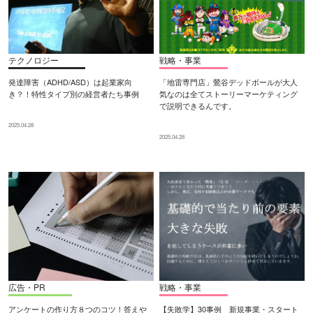
テクノロジー
戦略・事業
発達障害（ADHD/ASD）は起業家向
「地雷専門店」鶯谷デッドボールが大人
き？！特性タイプ別の経営者たち事例
気なのは全てストーリーマーケティング
で説明できるんです。
2025.04.28
2025.04.28
広告・PR
戦略・事業
アンケートの作り方８つのコツ！答えや
【失敗学】30事例 新規事業・スタート