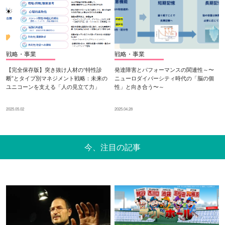
戦略・事業
戦略・事業
【完全保存版】突き抜け人材の“特性診
発達障害とパフォーマンスの関連性～〜
断”とタイプ別マネジメント戦略：未来の
ニューロダイバーシティ時代の「脳の個
ユニコーンを支える「人の見立て力」
性」と向き合う〜～
2025.05.02
2025.04.28
今、注目の記事