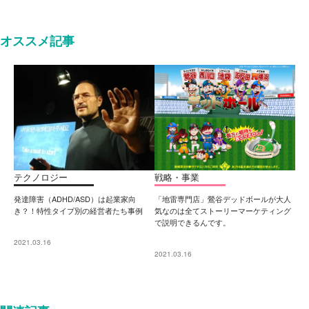
オススメ記事
テクノロジー
戦略・事業
発達障害（ADHD/ASD）は起業家向
「地雷専門店」鶯谷デッドボールが大人
き？！特性タイプ別の経営者たち事例
気なのは全てストーリーマーケティング
で説明できるんです。
2021.03.16
2021.03.16