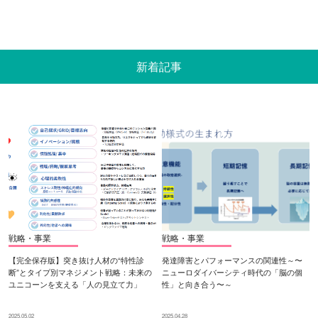
新着記事
戦略・事業
戦略・事業
【完全保存版】突き抜け人材の“特性診
発達障害とパフォーマンスの関連性～〜
断”とタイプ別マネジメント戦略：未来の
ニューロダイバーシティ時代の「脳の個
ユニコーンを支える「人の見立て力」
性」と向き合う〜～
2025.05.02
2025.04.28