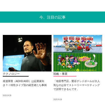
今、注目の記事
テクノロジー
戦略・事業
発達障害（ADHD/ASD）は起業家向
「地雷専門店」鶯谷デッドボールが大人
き？！特性タイプ別の経営者たち事例
気なのは全てストーリーマーケティング
で説明できるんです。
2025.04.28
2025.04.28