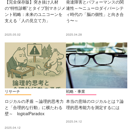
【完全保存版】突き抜け人材
発達障害とパフォーマンスの関
の“特性診断”とタイプ別マネジメ
連性～〜ニューロダイバーシテ
ント戦略：未来のユニコーンを
ィ時代の「脳の個性」と向き合
支える「人の見立て力」
う〜～
2025.05.02
2025.04.28
リサーチ
戦略・事業
ロジカルの矛盾 ～論理的思考力
本当の意味のロジカルとは？論
と「合理的な行動」に横たわる
理的思考能力を測定するには
壁～ logicalParadox
2025.04.12
2025.04.12