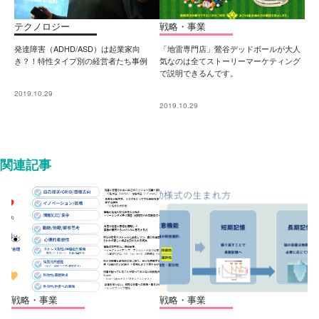
テクノロジー
戦略・事業
発達障害（ADHD/ASD）は起業家向
「地雷専門店」鶯谷デッドボールが大人
き？！特性タイプ別の経営者たち事例
気なのは全てストーリーマーケティング
で説明できるんです。
2019.10.29
2019.10.29
関連記事
戦略・事業
戦略・事業