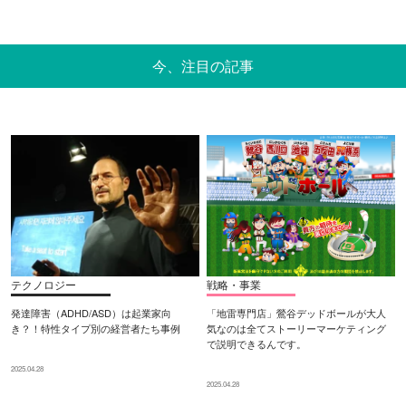
今、注目の記事
テクノロジー
戦略・事業
発達障害（ADHD/ASD）は起業家向
「地雷専門店」鶯谷デッドボールが大人
き？！特性タイプ別の経営者たち事例
気なのは全てストーリーマーケティング
で説明できるんです。
2025.04.28
2025.04.28