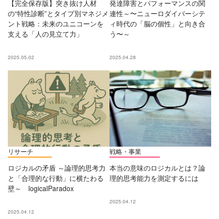
【完全保存版】突き抜け人材
発達障害とパフォーマンスの関
の“特性診断”とタイプ別マネジメ
連性～〜ニューロダイバーシテ
ント戦略：未来のユニコーンを
ィ時代の「脳の個性」と向き合
支える「人の見立て力」
う〜～
2025.05.02
2025.04.28
リサーチ
戦略・事業
ロジカルの矛盾 ～論理的思考力
本当の意味のロジカルとは？論
と「合理的な行動」に横たわる
理的思考能力を測定するには
壁～ logicalParadox
2025.04.12
2025.04.12