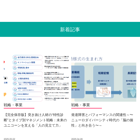
新着記事
戦略・事業
戦略・事業
【完全保存版】突き抜け人材の“特性診
発達障害とパフォーマンスの関連性～〜
断”とタイプ別マネジメント戦略：未来の
ニューロダイバーシティ時代の「脳の個
ユニコーンを支える「人の見立て力」
性」と向き合う〜～
2025.05.02
2025.04.28