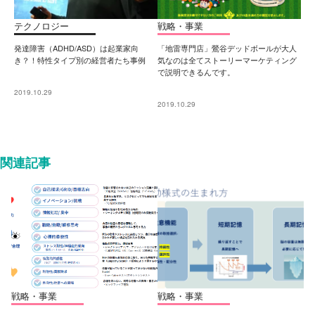
テクノロジー
戦略・事業
発達障害（ADHD/ASD）は起業家向
「地雷専門店」鶯谷デッドボールが大人
き？！特性タイプ別の経営者たち事例
気なのは全てストーリーマーケティング
で説明できるんです。
2019.10.29
2019.10.29
関連記事
戦略・事業
戦略・事業