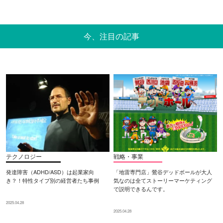
今、注目の記事
テクノロジー
戦略・事業
発達障害（ADHD/ASD）は起業家向
「地雷専門店」鶯谷デッドボールが大人
き？！特性タイプ別の経営者たち事例
気なのは全てストーリーマーケティング
で説明できるんです。
2025.04.28
2025.04.28