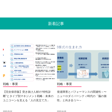
新着記事
戦略・事業
戦略・事業
【完全保存版】突き抜け人材の“特性診
発達障害とパフォーマンスの関連性～〜
断”とタイプ別マネジメント戦略：未来の
ニューロダイバーシティ時代の「脳の個
ユニコーンを支える「人の見立て力」
性」と向き合う〜～
2025.05.02
2025.04.28