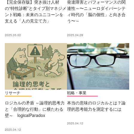
【完全保存版】突き抜け人材
発達障害とパフォーマンスの関
の“特性診断”とタイプ別マネジメ
連性～〜ニューロダイバーシテ
ント戦略：未来のユニコーンを
ィ時代の「脳の個性」と向き合
支える「人の見立て力」
う〜～
2025.05.02
2025.04.28
リサーチ
戦略・事業
ロジカルの矛盾 ～論理的思考力
本当の意味のロジカルとは？論
と「合理的な行動」に横たわる
理的思考能力を測定するには
壁～ logicalParadox
2025.04.12
2025.04.12