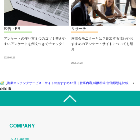
広告・PR
リサーチ
アンケートの作り方８つのコツ！答えや
座談会モニターとは？参加する流れやお
すいアンケートを例文つきでチェック！
すすめのアンケートサイトについても紹
介
2025.04.28
2025.04.28
副業マッチングサービス・サイトのおすすめ15選｜仕事内容,報酬相場,労働形態を比較！
>
>
skillshift
COMPANY