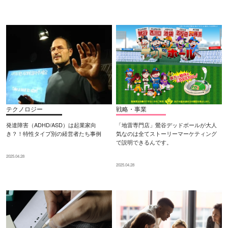
テクノロジー
戦略・事業
発達障害（ADHD/ASD）は起業家向
「地雷専門店」鶯谷デッドボールが大人
き？！特性タイプ別の経営者たち事例
気なのは全てストーリーマーケティング
で説明できるんです。
2025.04.28
2025.04.28