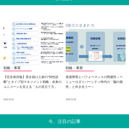
戦略・事業
戦略・事業
【完全保存版】突き抜け人材の“特性診
発達障害とパフォーマンスの関連性～〜
断”とタイプ別マネジメント戦略：未来の
ニューロダイバーシティ時代の「脳の個
ユニコーンを支える「人の見立て力」
性」と向き合う〜～
2025.05.02
2025.04.28
今、注目の記事