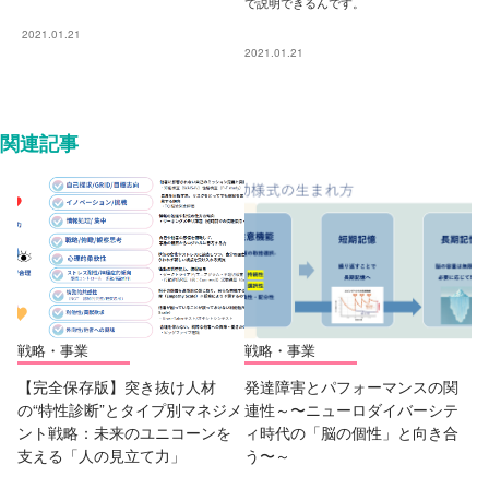
で説明できるんです。
2021.01.21
2021.01.21
関連記事
戦略・事業
戦略・事業
【完全保存版】突き抜け人材
発達障害とパフォーマンスの関
の“特性診断”とタイプ別マネジメ
連性～〜ニューロダイバーシテ
ント戦略：未来のユニコーンを
ィ時代の「脳の個性」と向き合
支える「人の見立て力」
う〜～