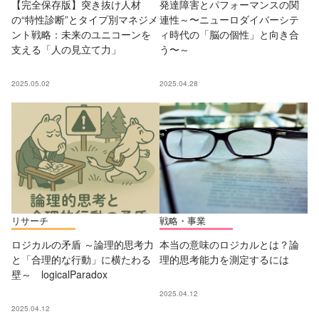
【完全保存版】突き抜け人材
発達障害とパフォーマンスの関
の“特性診断”とタイプ別マネジメ
連性～〜ニューロダイバーシテ
ント戦略：未来のユニコーンを
ィ時代の「脳の個性」と向き合
支える「人の見立て力」
う〜～
2025.05.02
2025.04.28
リサーチ
戦略・事業
ロジカルの矛盾 ～論理的思考力
本当の意味のロジカルとは？論
と「合理的な行動」に横たわる
理的思考能力を測定するには
壁～ logicalParadox
2025.04.12
2025.04.12