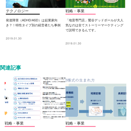
テクノロジー
戦略・事業
発達障害（ADHD/ASD）は起業家向
「地雷専門店」鶯谷デッドボールが大人
き？！特性タイプ別の経営者たち事例
気なのは全てストーリーマーケティング
で説明できるんです。
2019.01.30
2019.01.30
関連記事
戦略・事業
戦略・事業