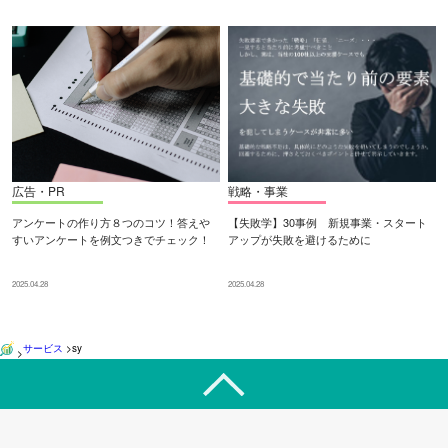
広告・PR
戦略・事業
アンケートの作り方８つのコツ！答えや
【失敗学】30事例 新規事業・スタート
すいアンケートを例文つきでチェック！
アップが失敗を避けるために
2025.04.28
2025.04.28
サービス
>
sy
>