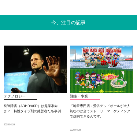
今、注目の記事
テクノロジー
戦略・事業
発達障害（ADHD/ASD）は起業家向
「地雷専門店」鶯谷デッドボールが大人
き？！特性タイプ別の経営者たち事例
気なのは全てストーリーマーケティング
で説明できるんです。
2025.04.28
2025.04.28