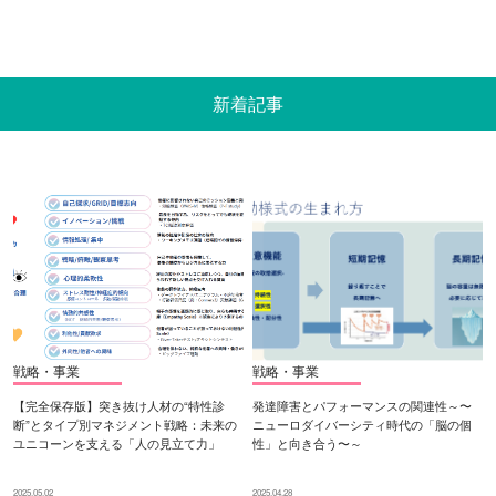
新着記事
戦略・事業
戦略・事業
【完全保存版】突き抜け人材の“特性診
発達障害とパフォーマンスの関連性～〜
断”とタイプ別マネジメント戦略：未来の
ニューロダイバーシティ時代の「脳の個
ユニコーンを支える「人の見立て力」
性」と向き合う〜～
2025.05.02
2025.04.28