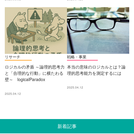
リサーチ
戦略・事業
ロジカルの矛盾 ～論理的思考力
本当の意味のロジカルとは？論
と「合理的な行動」に横たわる
理的思考能力を測定するには
壁～ logicalParadox
2025.04.12
2025.04.12
新着記事