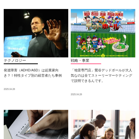
テクノロジー
戦略・事業
発達障害（ADHD/ASD）は起業家向
「地雷専門店」鶯谷デッドボールが大人
き？！特性タイプ別の経営者たち事例
気なのは全てストーリーマーケティング
で説明できるんです。
2025.04.28
2025.04.28