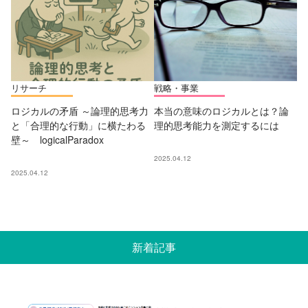
リサーチ
戦略・事業
ロジカルの矛盾 ～論理的思考力
本当の意味のロジカルとは？論
と「合理的な行動」に横たわる
理的思考能力を測定するには
壁～ logicalParadox
2025.04.12
2025.04.12
新着記事