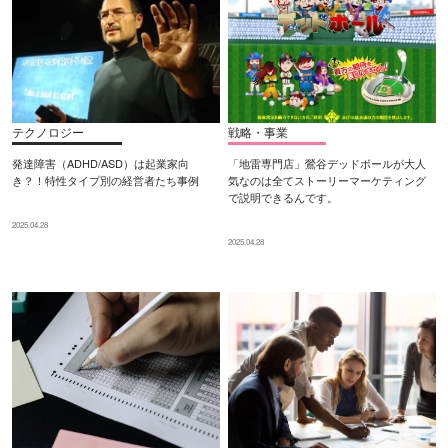
テクノロジー
戦略・事業
発達障害（ADHD/ASD）は起業家向
「地雷専門店」鶯谷デッドボールが大人
き？！特性タイプ別の経営者たち事例
気なのは全てストーリーマーケティング
で説明できるんです。
2025.04.28
2025.04.28