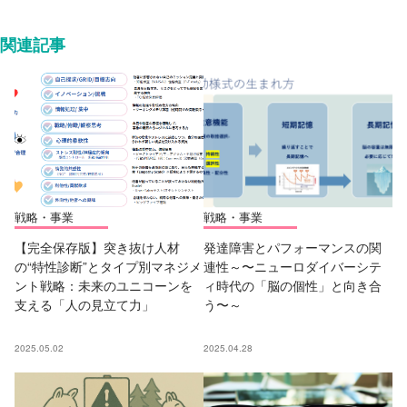
関連記事
戦略・事業
戦略・事業
【完全保存版】突き抜け人材
発達障害とパフォーマンスの関
の“特性診断”とタイプ別マネジメ
連性～〜ニューロダイバーシテ
ント戦略：未来のユニコーンを
ィ時代の「脳の個性」と向き合
支える「人の見立て力」
う〜～
2025.05.02
2025.04.28