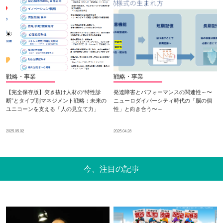
戦略・事業
戦略・事業
【完全保存版】突き抜け人材の“特性診
発達障害とパフォーマンスの関連性～〜
断”とタイプ別マネジメント戦略：未来の
ニューロダイバーシティ時代の「脳の個
ユニコーンを支える「人の見立て力」
性」と向き合う〜～
2025.05.02
2025.04.28
今、注目の記事