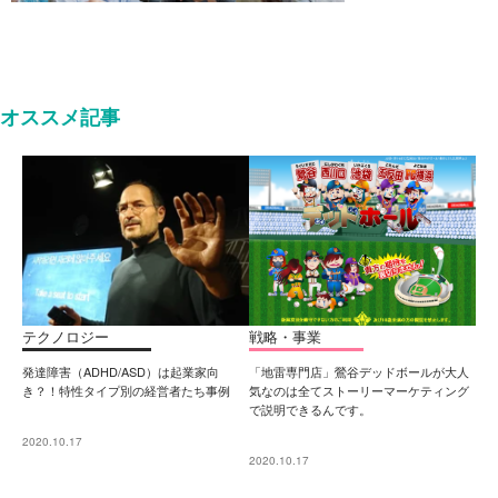
オススメ記事
テクノロジー
戦略・事業
発達障害（ADHD/ASD）は起業家向
「地雷専門店」鶯谷デッドボールが大人
き？！特性タイプ別の経営者たち事例
気なのは全てストーリーマーケティング
で説明できるんです。
2020.10.17
2020.10.17