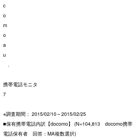
c
o
m
o
a
u
.
携帯電話モニタ
7
※調査期間： 2015/02/10～2015/02/25
■保有携帯電話内訳【docomo】 (N=104,813 docomo携帯
電話保有者 回答：MA複数選択)