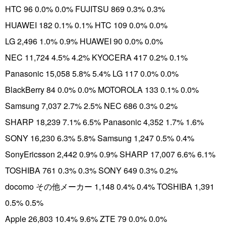
HTC 96 0.0% 0.0% FUJITSU 869 0.3% 0.3%
HUAWEI 182 0.1% 0.1% HTC 109 0.0% 0.0%
LG 2,496 1.0% 0.9% HUAWEI 90 0.0% 0.0%
NEC 11,724 4.5% 4.2% KYOCERA 417 0.2% 0.1%
Panasonic 15,058 5.8% 5.4% LG 117 0.0% 0.0%
BlackBerry 84 0.0% 0.0% MOTOROLA 133 0.1% 0.0%
Samsung 7,037 2.7% 2.5% NEC 686 0.3% 0.2%
SHARP 18,239 7.1% 6.5% Panasonic 4,352 1.7% 1.6%
SONY 16,230 6.3% 5.8% Samsung 1,247 0.5% 0.4%
SonyEricsson 2,442 0.9% 0.9% SHARP 17,007 6.6% 6.1%
TOSHIBA 761 0.3% 0.3% SONY 649 0.3% 0.2%
docomo その他メーカー 1,148 0.4% 0.4% TOSHIBA 1,391
0.5% 0.5%
Apple 26,803 10.4% 9.6% ZTE 79 0.0% 0.0%