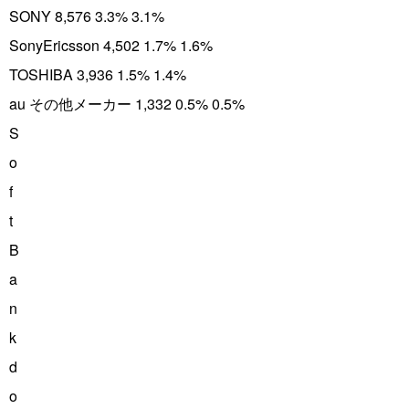
SONY 8,576 3.3% 3.1%
SonyEricsson 4,502 1.7% 1.6%
TOSHIBA 3,936 1.5% 1.4%
au その他メーカー 1,332 0.5% 0.5%
S
o
f
t
B
a
n
k
d
o