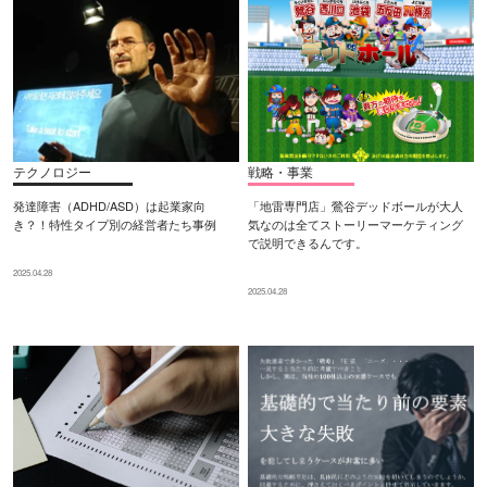
テクノロジー
戦略・事業
発達障害（ADHD/ASD）は起業家向
「地雷専門店」鶯谷デッドボールが大人
き？！特性タイプ別の経営者たち事例
気なのは全てストーリーマーケティング
で説明できるんです。
2025.04.28
2025.04.28