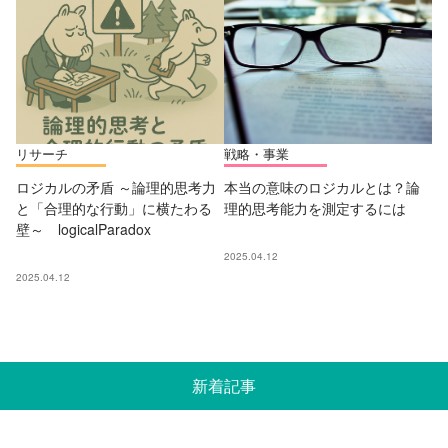
リサーチ
戦略・事業
ロジカルの矛盾 ～論理的思考力
本当の意味のロジカルとは？論
と「合理的な行動」に横たわる
理的思考能力を測定するには
壁～ logicalParadox
2025.04.12
2025.04.12
新着記事