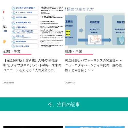
戦略・事業
戦略・事業
【完全保存版】突き抜け人材の“特性診
発達障害とパフォーマンスの関連性～〜
断”とタイプ別マネジメント戦略：未来の
ニューロダイバーシティ時代の「脳の個
ユニコーンを支える「人の見立て力」
性」と向き合う〜～
2025.05.02
2025.04.28
今、注目の記事