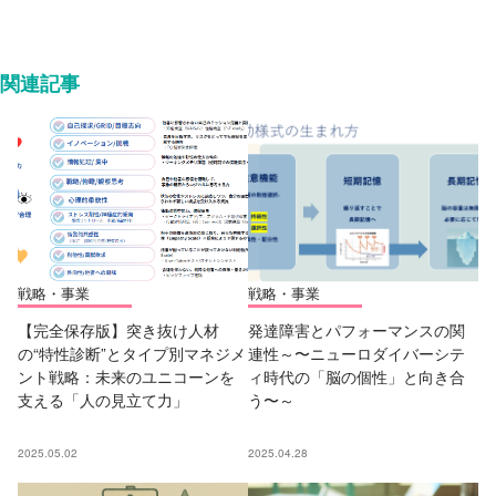
関連記事
戦略・事業
戦略・事業
【完全保存版】突き抜け人材
発達障害とパフォーマンスの関
の“特性診断”とタイプ別マネジメ
連性～〜ニューロダイバーシテ
ント戦略：未来のユニコーンを
ィ時代の「脳の個性」と向き合
支える「人の見立て力」
う〜～
2025.05.02
2025.04.28