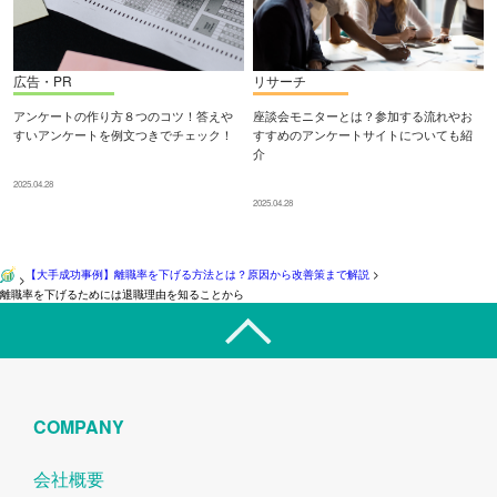
広告・PR
リサーチ
アンケートの作り方８つのコツ！答えや
座談会モニターとは？参加する流れやお
すいアンケートを例文つきでチェック！
すすめのアンケートサイトについても紹
介
2025.04.28
2025.04.28
【大手成功事例】離職率を下げる方法とは？原因から改善策まで解説
>
>
離職率を下げるためには退職理由を知ることから
COMPANY
会社概要