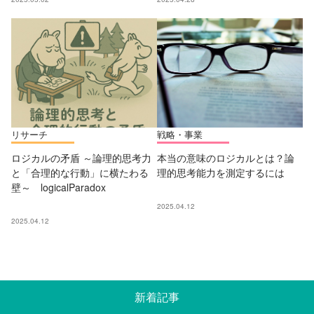
リサーチ
戦略・事業
ロジカルの矛盾 ～論理的思考力
本当の意味のロジカルとは？論
と「合理的な行動」に横たわる
理的思考能力を測定するには
壁～ logicalParadox
2025.04.12
2025.04.12
新着記事