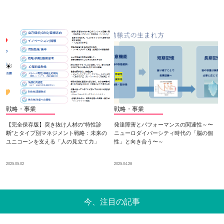
戦略・事業
戦略・事業
【完全保存版】突き抜け人材の“特性診
発達障害とパフォーマンスの関連性～〜
断”とタイプ別マネジメント戦略：未来の
ニューロダイバーシティ時代の「脳の個
ユニコーンを支える「人の見立て力」
性」と向き合う〜～
2025.05.02
2025.04.28
今、注目の記事