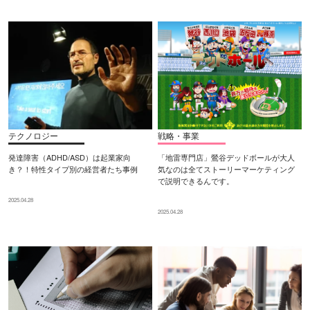
テクノロジー
戦略・事業
発達障害（ADHD/ASD）は起業家向
「地雷専門店」鶯谷デッドボールが大人
き？！特性タイプ別の経営者たち事例
気なのは全てストーリーマーケティング
で説明できるんです。
2025.04.28
2025.04.28