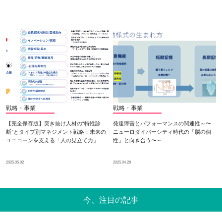
戦略・事業
戦略・事業
【完全保存版】突き抜け人材の“特性診
発達障害とパフォーマンスの関連性～〜
断”とタイプ別マネジメント戦略：未来の
ニューロダイバーシティ時代の「脳の個
ユニコーンを支える「人の見立て力」
性」と向き合う〜～
2025.05.02
2025.04.28
今、注目の記事