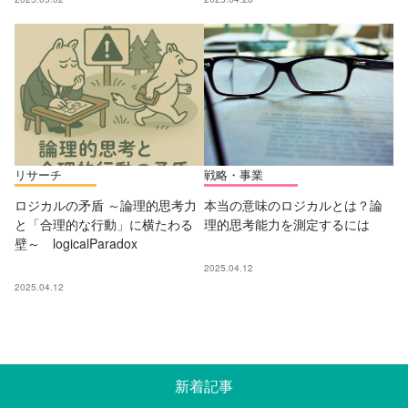
リサーチ
戦略・事業
ロジカルの矛盾 ～論理的思考力
本当の意味のロジカルとは？論
と「合理的な行動」に横たわる
理的思考能力を測定するには
壁～ logicalParadox
2025.04.12
2025.04.12
新着記事