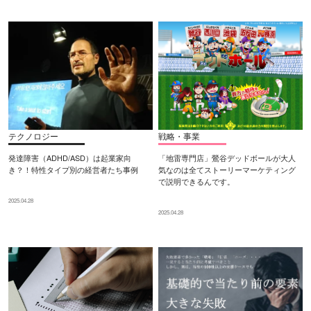
テクノロジー
戦略・事業
発達障害（ADHD/ASD）は起業家向
「地雷専門店」鶯谷デッドボールが大人
き？！特性タイプ別の経営者たち事例
気なのは全てストーリーマーケティング
で説明できるんです。
2025.04.28
2025.04.28