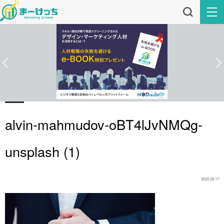
alvin-mahmudov-oBT4lJvNMQg-
unsplash (1)
2020.09.17