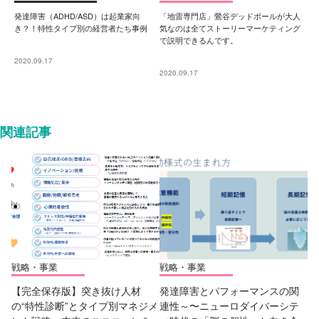
発達障害（ADHD/ASD）は起業家向
「地雷専門店」鶯谷デッドボールが大人
き？！特性タイプ別の経営者たち事例
気なのは全てストーリーマーケティング
で説明できるんです。
2020.09.17
2020.09.17
関連記事
戦略・事業
戦略・事業
【完全保存版】突き抜け人材
発達障害とパフォーマンスの関
の“特性診断”とタイプ別マネジメ
連性～〜ニューロダイバーシテ