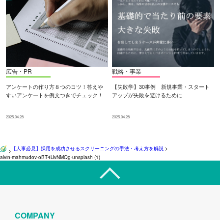
広告・PR
戦略・事業
アンケートの作り方８つのコツ！答えや
【失敗学】30事例 新規事業・スタート
すいアンケートを例文つきでチェック！
アップが失敗を避けるために
2025.04.28
2025.04.28
【人事必見】採用を成功させるスクリーニングの手法・考え方を解説
>
>
alvin-mahmudov-oBT4lJvNMQg-unsplash (1)
COMPANY