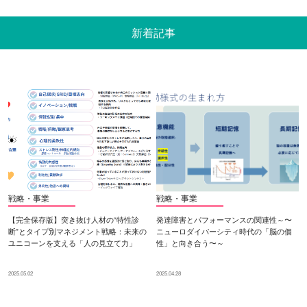
新着記事
戦略・事業
戦略・事業
【完全保存版】突き抜け人材の“特性診
発達障害とパフォーマンスの関連性～〜
断”とタイプ別マネジメント戦略：未来の
ニューロダイバーシティ時代の「脳の個
ユニコーンを支える「人の見立て力」
性」と向き合う〜～
2025.05.02
2025.04.28