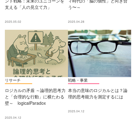
ント戦略：未来のユニコーンを
ィ時代の「脳の個性」と向き合
支える「人の見立て力」
う〜～
2025.05.02
2025.04.28
リサーチ
戦略・事業
ロジカルの矛盾 ～論理的思考力
本当の意味のロジカルとは？論
と「合理的な行動」に横たわる
理的思考能力を測定するには
壁～ logicalParadox
2025.04.12
2025.04.12