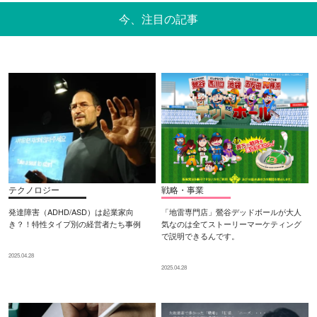
今、注目の記事
テクノロジー
戦略・事業
発達障害（ADHD/ASD）は起業家向
「地雷専門店」鶯谷デッドボールが大人
き？！特性タイプ別の経営者たち事例
気なのは全てストーリーマーケティング
で説明できるんです。
2025.04.28
2025.04.28