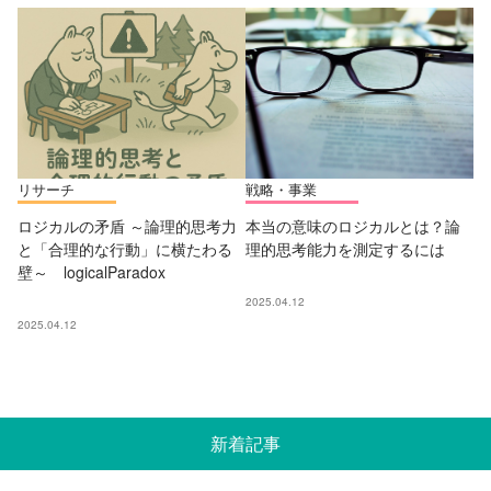
リサーチ
戦略・事業
ロジカルの矛盾 ～論理的思考力
本当の意味のロジカルとは？論
と「合理的な行動」に横たわる
理的思考能力を測定するには
壁～ logicalParadox
2025.04.12
2025.04.12
新着記事