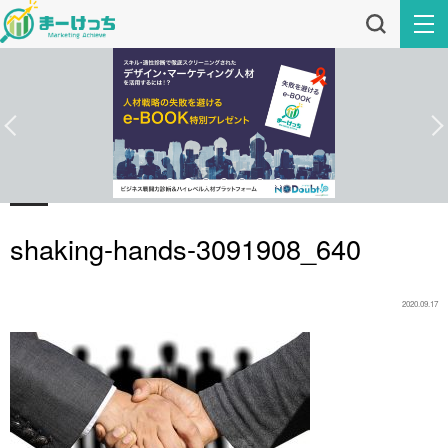
shaking-hands-3091908_640
2020.09.17