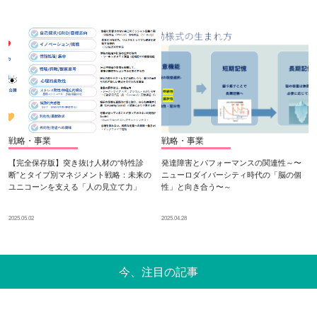
戦略・事業
戦略・事業
【完全保存版】突き抜け人材の“特性診
発達障害とパフォーマンスの関連性～〜
断”とタイプ別マネジメント戦略：未来の
ニューロダイバーシティ時代の「脳の個
ユニコーンを支える「人の見立て力」
性」と向き合う〜～
2025.05.02
2025.04.28
今、注目の記事