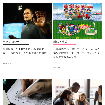
テクノロジー
戦略・事業
発達障害（ADHD/ASD）は起業家向
「地雷専門店」鶯谷デッドボールが大人
き？！特性タイプ別の経営者たち事例
気なのは全てストーリーマーケティング
で説明できるんです。
2025.04.28
2025.04.28