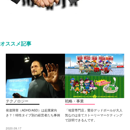
オススメ記事
テクノロジー
戦略・事業
発達障害（ADHD/ASD）は起業家向
「地雷専門店」鶯谷デッドボールが大人
き？！特性タイプ別の経営者たち事例
気なのは全てストーリーマーケティング
で説明できるんです。
2020.09.17