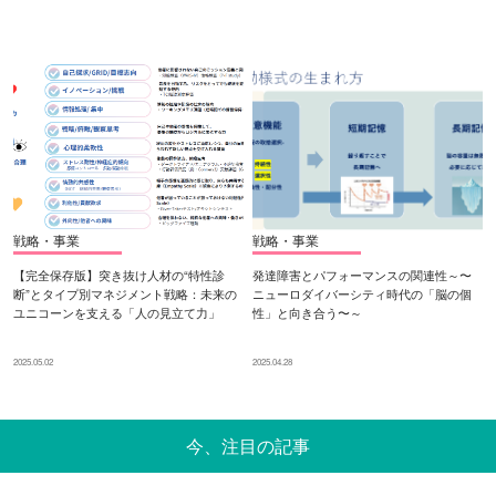
戦略・事業
戦略・事業
【完全保存版】突き抜け人材の“特性診
発達障害とパフォーマンスの関連性～〜
断”とタイプ別マネジメント戦略：未来の
ニューロダイバーシティ時代の「脳の個
ユニコーンを支える「人の見立て力」
性」と向き合う〜～
2025.05.02
2025.04.28
今、注目の記事