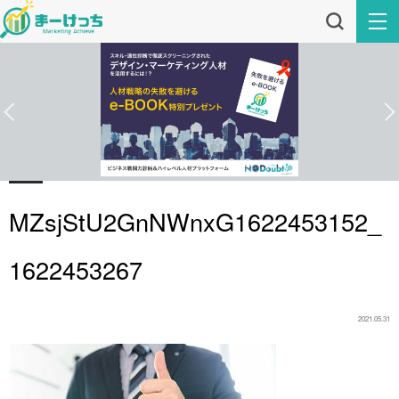
MZsjStU2GnNWnxG1622453152_
1622453267
2021.05.31