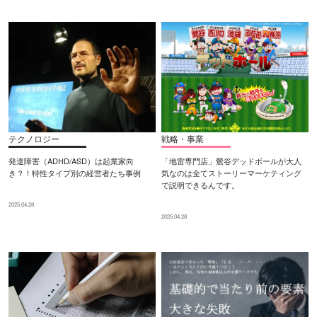
テクノロジー
戦略・事業
発達障害（ADHD/ASD）は起業家向
「地雷専門店」鶯谷デッドボールが大人
き？！特性タイプ別の経営者たち事例
気なのは全てストーリーマーケティング
で説明できるんです。
2025.04.28
2025.04.28