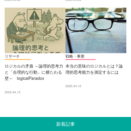
リサーチ
戦略・事業
ロジカルの矛盾 ～論理的思考力
本当の意味のロジカルとは？論
と「合理的な行動」に横たわる
理的思考能力を測定するには
壁～ logicalParadox
2025.04.12
2025.04.12
新着記事