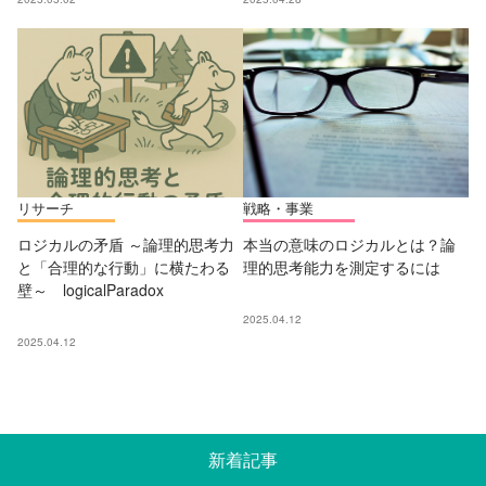
リサーチ
戦略・事業
ロジカルの矛盾 ～論理的思考力
本当の意味のロジカルとは？論
と「合理的な行動」に横たわる
理的思考能力を測定するには
壁～ logicalParadox
2025.04.12
2025.04.12
新着記事