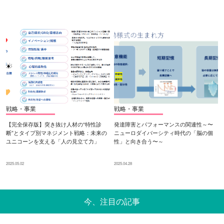
戦略・事業
戦略・事業
【完全保存版】突き抜け人材の“特性診
発達障害とパフォーマンスの関連性～〜
断”とタイプ別マネジメント戦略：未来の
ニューロダイバーシティ時代の「脳の個
ユニコーンを支える「人の見立て力」
性」と向き合う〜～
2025.05.02
2025.04.28
今、注目の記事