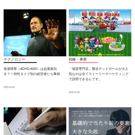
テクノロジー
戦略・事業
発達障害（ADHD/ASD）は起業家向
「地雷専門店」鶯谷デッドボールが大人
き？！特性タイプ別の経営者たち事例
気なのは全てストーリーマーケティング
で説明できるんです。
2025.04.28
2025.04.28