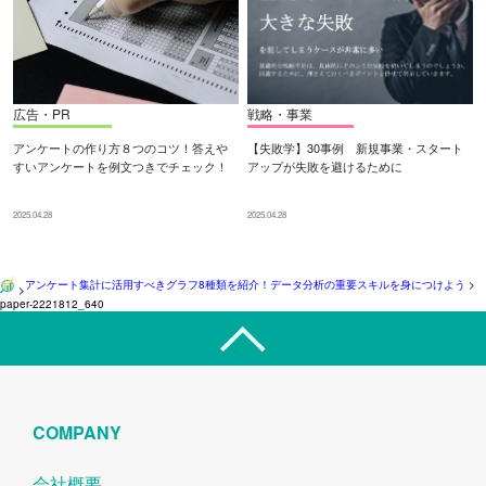
広告・PR
戦略・事業
アンケートの作り方８つのコツ！答えや
【失敗学】30事例 新規事業・スタート
すいアンケートを例文つきでチェック！
アップが失敗を避けるために
2025.04.28
2025.04.28
アンケート集計に活用すべきグラフ8種類を紹介！データ分析の重要スキルを身につけよう
>
>
paper-2221812_640
COMPANY
会社概要