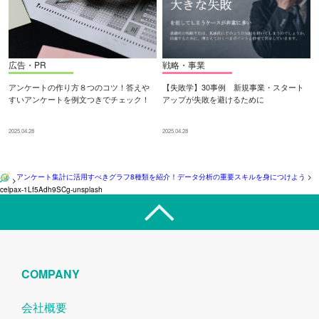
広告・PR
戦略・事業
アンケートの作り方８つのコツ！答えや
【失敗学】30事例 新規事業・スタート
すいアンケートを例文つきでチェック！
アップが失敗を避けるために
2025.04.28
2025.04.28
アンケート集計に活用すべきグラフ8種類を紹介！データ分析の重要スキルを身につけよう
>
>
celpax-1Lf5Adh9SCg-unsplash
COMPANY
会社概要