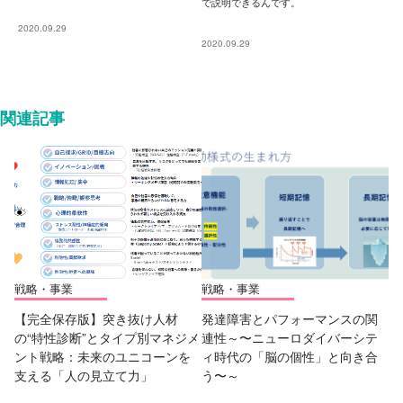
で説明できるんです。
2020.09.29
2020.09.29
関連記事
戦略・事業
戦略・事業
【完全保存版】突き抜け人材
発達障害とパフォーマンスの関
の“特性診断”とタイプ別マネジメ
連性～〜ニューロダイバーシテ
ント戦略：未来のユニコーンを
ィ時代の「脳の個性」と向き合
支える「人の見立て力」
う〜～