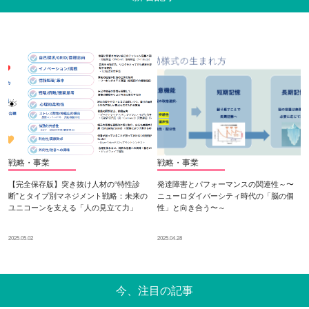
戦略・事業
戦略・事業
【完全保存版】突き抜け人材の“特性診
発達障害とパフォーマンスの関連性～〜
断”とタイプ別マネジメント戦略：未来の
ニューロダイバーシティ時代の「脳の個
ユニコーンを支える「人の見立て力」
性」と向き合う〜～
2025.05.02
2025.04.28
今、注目の記事