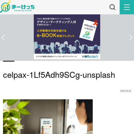
celpax-1Lf5Adh9SCg-unsplash
2020.09.29