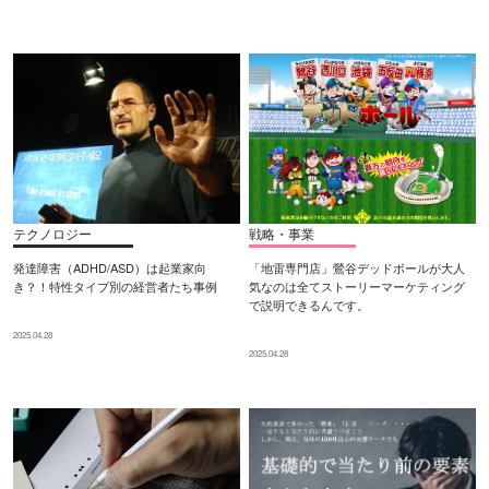
テクノロジー
戦略・事業
発達障害（ADHD/ASD）は起業家向
「地雷専門店」鶯谷デッドボールが大人
き？！特性タイプ別の経営者たち事例
気なのは全てストーリーマーケティング
で説明できるんです。
2025.04.28
2025.04.28