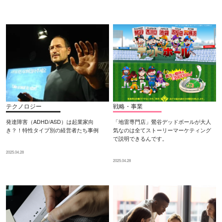
テクノロジー
戦略・事業
発達障害（ADHD/ASD）は起業家向
「地雷専門店」鶯谷デッドボールが大人
き？！特性タイプ別の経営者たち事例
気なのは全てストーリーマーケティング
で説明できるんです。
2025.04.28
2025.04.28