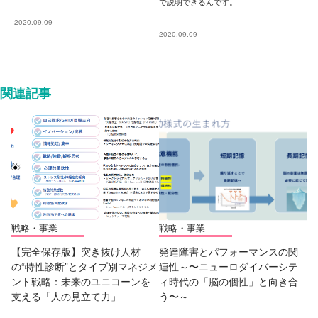
で説明できるんです。
2020.09.09
2020.09.09
関連記事
戦略・事業
戦略・事業
【完全保存版】突き抜け人材
発達障害とパフォーマンスの関
の“特性診断”とタイプ別マネジメ
連性～〜ニューロダイバーシテ
ント戦略：未来のユニコーンを
ィ時代の「脳の個性」と向き合
支える「人の見立て力」
う〜～