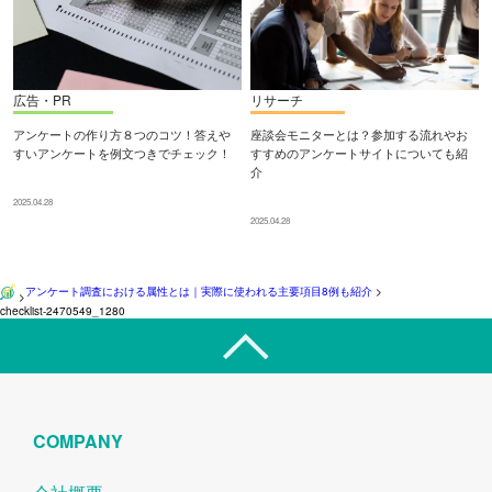
広告・PR
リサーチ
アンケートの作り方８つのコツ！答えや
座談会モニターとは？参加する流れやお
すいアンケートを例文つきでチェック！
すすめのアンケートサイトについても紹
介
2025.04.28
2025.04.28
アンケート調査における属性とは｜実際に使われる主要項目8例も紹介
>
>
checklist-2470549_1280
COMPANY