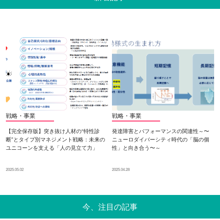
戦略・事業
戦略・事業
【完全保存版】突き抜け人材の“特性診
発達障害とパフォーマンスの関連性～〜
断”とタイプ別マネジメント戦略：未来の
ニューロダイバーシティ時代の「脳の個
ユニコーンを支える「人の見立て力」
性」と向き合う〜～
2025.05.02
2025.04.28
今、注目の記事