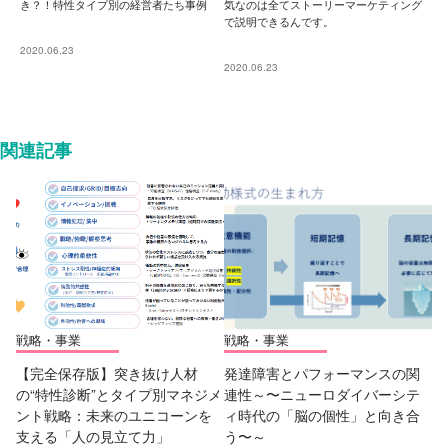
き？！特性タイプ別の経営者たち事例
気なのは全てストーリーマーケティング
で説明できるんです。
2020.06.23
2020.06.23
関連記事
戦略・事業
戦略・事業
【完全保存版】突き抜け人材
発達障害とパフォーマンスの関
の“特性診断”とタイプ別マネジメ
連性～〜ニューロダイバーシテ
ント戦略：未来のユニコーンを
ィ時代の「脳の個性」と向き合
支える「人の見立て力」
う〜～