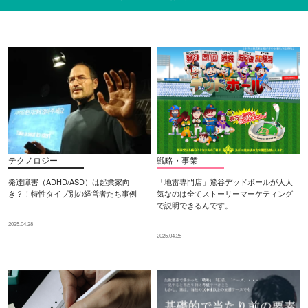
テクノロジー
戦略・事業
発達障害（ADHD/ASD）は起業家向
「地雷専門店」鶯谷デッドボールが大人
き？！特性タイプ別の経営者たち事例
気なのは全てストーリーマーケティング
で説明できるんです。
2025.04.28
2025.04.28