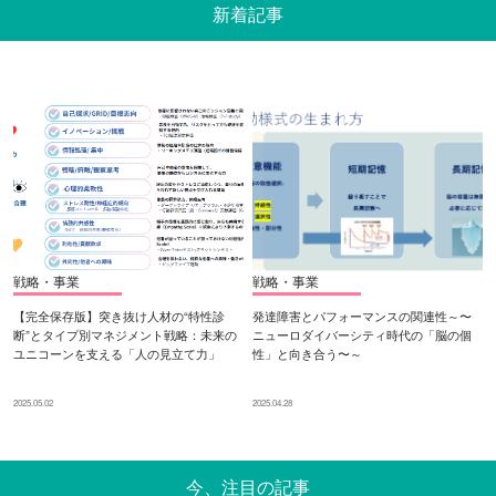
新着記事
戦略・事業
戦略・事業
【完全保存版】突き抜け人材の“特性診
発達障害とパフォーマンスの関連性～〜
断”とタイプ別マネジメント戦略：未来の
ニューロダイバーシティ時代の「脳の個
ユニコーンを支える「人の見立て力」
性」と向き合う〜～
2025.05.02
2025.04.28
今、注目の記事