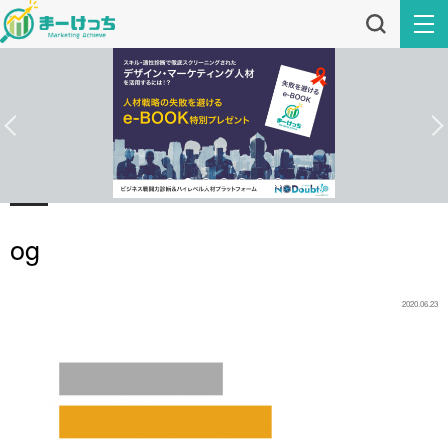
og
2020.06.23