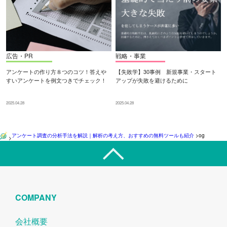
広告・PR
戦略・事業
アンケートの作り方８つのコツ！答えや
【失敗学】30事例 新規事業・スタート
すいアンケートを例文つきでチェック！
アップが失敗を避けるために
2025.04.28
2025.04.28
アンケート調査の分析手法を解説｜解析の考え方、おすすめの無料ツールも紹介
>
og
>
COMPANY
会社概要