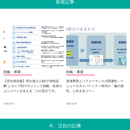
新着記事
戦略・事業
戦略・事業
【完全保存版】突き抜け人材の“特性診
発達障害とパフォーマンスの関連性～〜
断”とタイプ別マネジメント戦略：未来の
ニューロダイバーシティ時代の「脳の個
ユニコーンを支える「人の見立て力」
性」と向き合う〜～
2025.05.02
2025.04.28
今、注目の記事