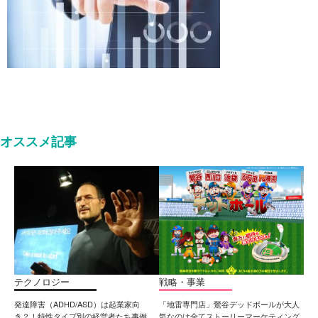
オススメ記事
テクノロジー
戦略・事業
発達障害（ADHD/ASD）は起業家向
「地雷専門店」鶯谷デッドボールが大人
き？！特性タイプ別の経営者たち事例
気なのは全てストーリーマーケティング