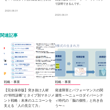
で説明できるんです。
2020.08.01
2020.08.01
関連記事
戦略・事業
戦略・事業
【完全保存版】突き抜け人材
発達障害とパフォーマンスの関
の“特性診断”とタイプ別マネジメ
連性～〜ニューロダイバーシテ
ント戦略：未来のユニコーンを
ィ時代の「脳の個性」と向き合
支える「人の見立て力」
う〜～