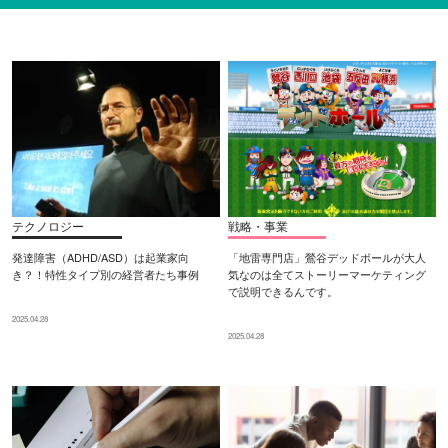
テクノロジー
戦略・事業
発達障害（ADHD/ASD）は起業家向
「地雷専門店」鶯谷デッドボールが大人
き？！特性タイプ別の経営者たち事例
気なのは全てストーリーマーケティング
で説明できるんです。
2025.04.28
2025.04.28